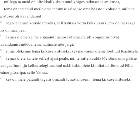
8
millega ta meid on ülirikkalikuks teinud kõiges tarkuses ja arukuses,
9
tema on teatanud meile oma tahtmise saladuse oma hea nõu kohaselt, mille ta
Kristuses oli kavandanud
10
aegade täiuse korraldamiseks, et Kristuses võtta kokku kõik, mis on taevas ja
mis on maa peal.
11
Temas oleme ka meie saanud liisuosa ettemääratult kõiges toimivat
kavandamist mööda tema tahtmise nõu järgi,
12
et me oleksime tema kirkuse kiituseks, kes me varem oleme lootnud Kristusele.
13
Temas olete ka teie sellest ajast peale, mil te saite kuulda tõe sõna, oma pääste
evangeeliumi; ja kelles teiegi, saanud usklikuks, olete kinnitatud tõotatud Püha
Vaimu pitseriga; selle Vaimu,
14
kes on meie pärandi tagatis omandi lunastamiseni - tema kirkuse kiituseks.