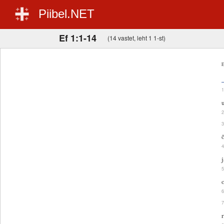
Piibel.NET
Ef 1:1-14
(14 vastet, leht 1 1-st)
E