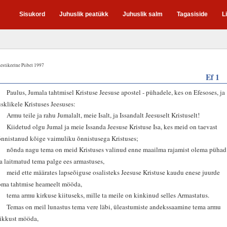
Sisukord
Juhuslik peatükk
Juhuslik salm
Tagasiside
L
estikeelne Piibel 1997
Ef 1
1
Paulus, Jumala tahtmisel Kristuse Jeesuse apostel - pühadele, kes on Efesoses, ja
usklikele Kristuses Jeesuses:
2
Armu teile ja rahu Jumalalt, meie Isalt, ja Issandalt Jeesuselt Kristuselt!
3
Kiidetud olgu Jumal ja meie Issanda Jeesuse Kristuse Isa, kes meid on taevast
õnnistanud kõige vaimuliku õnnistusega Kristuses;
4
nõnda nagu tema on meid Kristuses valinud enne maailma rajamist olema pühad
ja laitmatud tema palge ees armastuses,
5
meid ette määrates lapseõiguse osalisteks Jeesuse Kristuse kaudu enese juurde
oma tahtmise heameelt mööda,
6
tema armu kirkuse kiituseks, mille ta meile on kinkinud selles Armastatus.
7
Temas on meil lunastus tema vere läbi, üleastumiste andekssaamine tema armu
rikkust mööda,