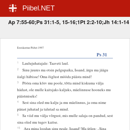
Piibel.NET
Ap 7:55-60;Ps 31:1-5, 15-16;1Pt 2:2-10;Jh 14:1-14
Eestikeelne Piibel 1997
Ps 31
1
Laulujuhatajale: Taaveti laul.
2
Sinu juures ma otsin pelgupaika, Issand, ärgu ma jäägu
iialgi häbisse! Oma õiglust mööda päästa mind!
3
Pööra oma kõrv mu poole, tõtta mind kiskuma välja
hädast, ole mulle kaitsjaks kaljuks, mäelinnuse hooneks mu
päästmiseks!
4
Sest sina oled mu kalju ja mu mäelinnus, ja oma nime
pärast juhatad ja talutad sa mind.
5
Sa viid mu välja võrgust, mis mulle salaja on pandud, sest
sina oled mu tugev kaitse.
15
Aga mina loodan sinu peale, Issand! Ma ütlen: „Sina