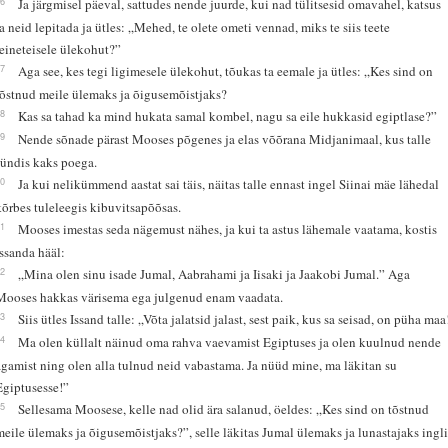
26
Ja järgmisel päeval, sattudes nende juurde, kui nad tülitsesid omavahel, katsus
ta neid lepitada ja ütles: „Mehed, te olete ometi vennad, miks te siis teete
teineteisele ülekohut?”
27
Aga see, kes tegi ligimesele ülekohut, tõukas ta eemale ja ütles: „Kes sind on
tõstnud meile ülemaks ja õigusemõistjaks?
28
Kas sa tahad ka mind hukata samal kombel, nagu sa eile hukkasid egiptlase?”
29
Nende sõnade pärast Mooses põgenes ja elas võõrana Midjanimaal, kus talle
sündis kaks poega.
30
Ja kui nelikümmend aastat sai täis, näitas talle ennast ingel Siinai mäe lähedal
kõrbes tuleleegis kibuvitsapõõsas.
31
Mooses imestas seda nägemust nähes, ja kui ta astus lähemale vaatama, kostis
Issanda hääl:
32
„Mina olen sinu isade Jumal, Aabrahami ja Iisaki ja Jaakobi Jumal.” Aga
Mooses hakkas värisema ega julgenud enam vaadata.
33
Siis ütles Issand talle: „Võta jalatsid jalast, sest paik, kus sa seisad, on püha maa
34
Ma olen küllalt näinud oma rahva vaevamist Egiptuses ja olen kuulnud nende
ägamist ning olen alla tulnud neid vabastama. Ja nüüd mine, ma läkitan su
Egiptusesse!”
35
Sellesama Moosese, kelle nad olid ära salanud, öeldes: „Kes sind on tõstnud
meile ülemaks ja õigusemõistjaks?”, selle läkitas Jumal ülemaks ja lunastajaks ingl