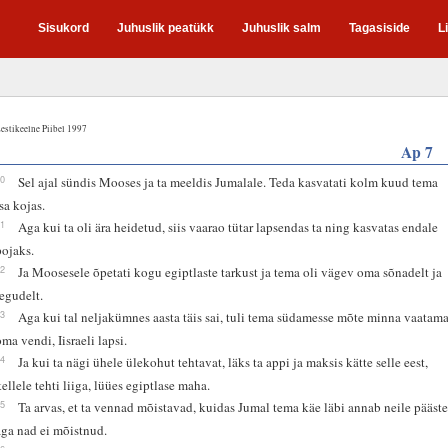
Sisukord
Juhuslik peatükk
Juhuslik salm
Tagasiside
L
estikeelne Piibel 1997
Ap 7
20
Sel ajal sündis Mooses ja ta meeldis Jumalale. Teda kasvatati kolm kuud tema
isa kojas.
21
Aga kui ta oli ära heidetud, siis vaarao tütar lapsendas ta ning kasvatas endale
pojaks.
22
Ja Moosesele õpetati kogu egiptlaste tarkust ja tema oli vägev oma sõnadelt ja
tegudelt.
23
Aga kui tal neljakümnes aasta täis sai, tuli tema südamesse mõte minna vaatam
oma vendi, Iisraeli lapsi.
24
Ja kui ta nägi ühele ülekohut tehtavat, läks ta appi ja maksis kätte selle eest,
kellele tehti liiga, lüües egiptlase maha.
25
Ta arvas, et ta vennad mõistavad, kuidas Jumal tema käe läbi annab neile pääste
aga nad ei mõistnud.