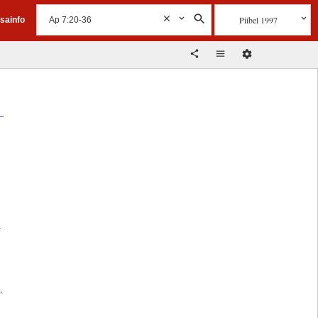
Piibel 1997
isainfo
a
,