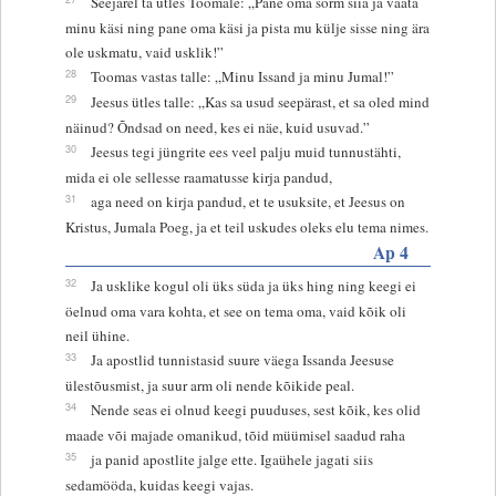
Seejärel ta ütles Toomale: „Pane oma sõrm siia ja vaata
minu käsi ning pane oma käsi ja pista mu külje sisse ning ära
ole uskmatu, vaid usklik!”
28
Toomas vastas talle: „Minu Issand ja minu Jumal!”
29
Jeesus ütles talle: „Kas sa usud seepärast, et sa oled mind
näinud? Õndsad on need, kes ei näe, kuid usuvad.”
30
Jeesus tegi jüngrite ees veel palju muid tunnustähti,
mida ei ole sellesse raamatusse kirja pandud,
31
aga need on kirja pandud, et te usuksite, et Jeesus on
Kristus, Jumala Poeg, ja et teil uskudes oleks elu tema nimes.
Ap 4
32
Ja usklike kogul oli üks süda ja üks hing ning keegi ei
öelnud oma vara kohta, et see on tema oma, vaid kõik oli
neil ühine.
33
Ja apostlid tunnistasid suure väega Issanda Jeesuse
ülestõusmist, ja suur arm oli nende kõikide peal.
34
Nende seas ei olnud keegi puuduses, sest kõik, kes olid
maade või majade omanikud, tõid müümisel saadud raha
35
ja panid apostlite jalge ette. Igaühele jagati siis
sedamööda, kuidas keegi vajas.