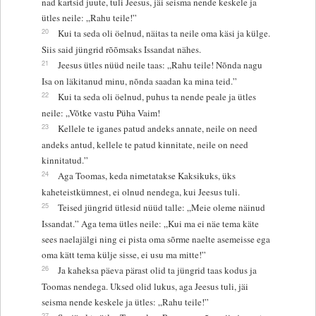
nad kartsid juute, tuli Jeesus, jäi seisma nende keskele ja
ütles neile: „Rahu teile!”
20
Kui ta seda oli öelnud, näitas ta neile oma käsi ja külge.
Siis said jüngrid rõõmsaks Issandat nähes.
21
Jeesus ütles nüüd neile taas: „Rahu teile! Nõnda nagu
Isa on läkitanud minu, nõnda saadan ka mina teid.”
22
Kui ta seda oli öelnud, puhus ta nende peale ja ütles
neile: „Võtke vastu Püha Vaim!
23
Kellele te iganes patud andeks annate, neile on need
andeks antud, kellele te patud kinnitate, neile on need
kinnitatud.”
24
Aga Toomas, keda nimetatakse Kaksikuks, üks
kaheteistkümnest, ei olnud nendega, kui Jeesus tuli.
25
Teised jüngrid ütlesid nüüd talle: „Meie oleme näinud
Issandat.” Aga tema ütles neile: „Kui ma ei näe tema käte
sees naelajälgi ning ei pista oma sõrme naelte asemeisse ega
oma kätt tema külje sisse, ei usu ma mitte!”
26
Ja kaheksa päeva pärast olid ta jüngrid taas kodus ja
Toomas nendega. Uksed olid lukus, aga Jeesus tuli, jäi
seisma nende keskele ja ütles: „Rahu teile!”
27