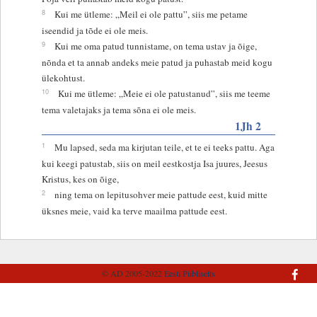
8
Kui me ütleme: „Meil ei ole pattu”, siis me petame
iseendid ja tõde ei ole meis.
9
Kui me oma patud tunnistame, on tema ustav ja õige,
nõnda et ta annab andeks meie patud ja puhastab meid kogu
ülekohtust.
10
Kui me ütleme: „Meie ei ole patustanud”, siis me teeme
tema valetajaks ja tema sõna ei ole meis.
1Jh 2
1
Mu lapsed, seda ma kirjutan teile, et te ei teeks pattu. Aga
kui keegi patustab, siis on meil eestkostja Isa juures, Jeesus
Kristus, kes on õige,
2
ning tema on lepitusohver meie pattude eest, kuid mitte
üksnes meie, vaid ka terve maailma pattude eest.
© AD 2005-2022
Eesti Piibliselts