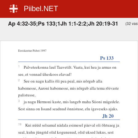
Piibel.NET
Ap 4:32-35;Ps 133;1Jh 1:1-2:2;Jh 20:19-31
(32 vast
Eestikeelne Piibel 1997
Ps 133
1
Palveteekonna laul Taavetilt. Vaata, kui hea ja armas on
see, et vennad üheskoos elavad!
2
See on nagu kallis õli pea peal, mis nõrgub alla
habemesse, Aaroni habemesse, mis nõrgub alla tema rõivaste
palistusse,
3
ja nagu Hermoni kaste, mis langeb maha Siioni mägedele.
Sest sinna on Issand seadnud õnnistuse, elu igaveseks ajaks.
Jh 20
19
Kui nüüd selsamal nädala esimesel päeval oli õhtuaeg ja
seal, kuhu jüngrid olid kogunenud, olid uksed lukus, sest