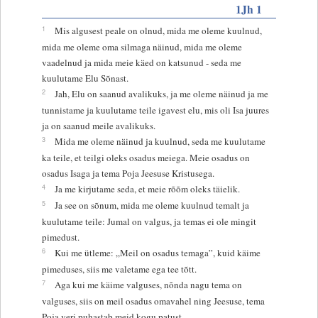
1Jh 1
1
Mis algusest peale on olnud, mida me oleme kuulnud,
mida me oleme oma silmaga näinud, mida me oleme
vaadelnud ja mida meie käed on katsunud - seda me
kuulutame Elu Sõnast.
2
Jah, Elu on saanud avalikuks, ja me oleme näinud ja me
tunnistame ja kuulutame teile igavest elu, mis oli Isa juures
ja on saanud meile avalikuks.
3
Mida me oleme näinud ja kuulnud, seda me kuulutame
ka teile, et teilgi oleks osadus meiega. Meie osadus on
osadus Isaga ja tema Poja Jeesuse Kristusega.
4
Ja me kirjutame seda, et meie rõõm oleks täielik.
5
Ja see on sõnum, mida me oleme kuulnud temalt ja
kuulutame teile: Jumal on valgus, ja temas ei ole mingit
pimedust.
6
Kui me ütleme: „Meil on osadus temaga”, kuid käime
pimeduses, siis me valetame ega tee tõtt.
7
Aga kui me käime valguses, nõnda nagu tema on
valguses, siis on meil osadus omavahel ning Jeesuse, tema
Poja veri puhastab meid kogu patust.