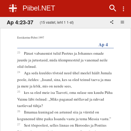
Piibel.NET
Ap 4:23-37
(15 vastet, leht 1 1-st)
Eestikeelne Piibel 1997
Ap 4
23
Pärast vabanemist tulid Peetrus ja Johannes omade
juurde ja jutustasid, mida ülempreestrid ja vanemad neile
olid öelnud.
24
Aga seda kuuldes tõstsid need ühel meelel häält Jumala
poole, öeldes: „Issand, sina, kes sa oled teinud taeva ja maa
ja mere ja kõik, mis on nende sees,
25
kes sa oled meie isa Taaveti, oma sulase suu kaudu Püha
Vaimu läbi öelnud: „Miks paganad möllavad ja rahvad
taotlevad tühja?
26
Ilmamaa kuningad on astunud siia ja vürstid on
kogunenud ühte paika Issanda vastu ja tema Messia vastu.”
27
Sest tõepoolest, selles linnas on Heroodes ja Pontius