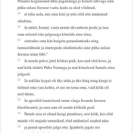
Pilaatus kogunenud ühte paganatega ja Iisraeli rahvaga sinu
püha sulase Jeesuse vastu, keda sa oled võidnud,
28
et teha seda, mis sinu käsi ja nõu olid ette määranud
sündima.
29
Ja nüüd, Issand, vaata nende ähvarduste peale ja lase
oma sulastel täie julgusega kõnelda sinu sõna,
30
sirutades oma käe haigete parandamiseks ning
tunnustähtede ja imetegude sündimiseks sinu püha sulase
Jeesuse nime läbi.”
31
Ja nende palve järel kõikus paik, kus nad olid koos, ja
nad kõik täideti Püha Vaimuga ja nad kõnelesid Jumala sõna
julgesti.
32
Ja usklike kogul oli üks süda ja üks hing ning keegi ei
öelnud oma vara kohta, et see on tema oma, vaid kõik oli
neil ühine.
33
Ja apostlid tunnistasid suure väega Issanda Jeesuse
ülestõusmist, ja suur arm oli nende kõikide peal.
34
Nende seas ei olnud keegi puuduses, sest kõik, kes olid
maade või majade omanikud, tõid müümisel saadud raha
35
ja panid apostlite jalge ette. Igaühele jagati siis