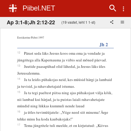
Piibel.NET
Ap 3:1-8;Jh 2:12-22
(19 vastet, leht 1 1-st)
Eestikeelne Piibel 1997
Jh 2
12
Pärast seda läks Jeesus koos oma ema ja vendade ja
jüngritega alla Kapernauma ja viibis seal mõned päevad.
13
Juutide paasapühad olid lähedal, ja Jeesus läks üles
Jeruusalemma.
14
Ja ta leidis pühakojas neid, kes müüsid härgi ja lambaid
ja tuvisid, ja rahavahetajaid istumas.
15
Ja ta tegi paeltest piitsa ning ajas pühakojast välja kõik,
nii lambad kui härjad, ja ta puistas laiali rahavahetajate
mündid ning lükkas kummuli nende lauad
16
ja ütles tuvimüüjatele: „Viige need siit minema! Ärge
tehke minu Isa koda kaubakojaks!”
17
Tema jüngritele tuli meelde, et on kirjutatud: „Kiivus