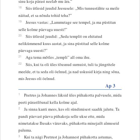
sinu koja pärast neelab mu ära.”
18
Siis ütlesid juudid Jeesusele: „Mis tunnustähte sa meile
näitad, et sa nõnda tohid teha?”
19
Jeesus vastas: „Lammutage see tempel, ja ma püstitan
selle kolme päevaga uuesti!”
20
Siis ütlesid juudid: „Seda templit on ehitatud
nelikümmend kuus aastat, ja sina püstitad selle kolme
päevaga uuesti?”
21
Aga tema mõtles „templi” all oma ihu.
22
Siis, kui ta oli üles tõusnud surnuist, tuli ta jüngritele
meelde, et ta seda oli öelnud, ja nad uskusid kirja ning sõna,
mis Jeesus oli öelnud.
Ap 3
1
Peetrus ja Johannes läksid üles pühakotta palvusele, mida
peeti pärastlõunal kella kolme ajal.
2
Ja sinna kanti mees, kes oli sündimisest saadik jalutu. Ta
pandi päevast päeva pühakoja selle ukse ette, mida
nimetatakse Ilusaks väravaks, pühakotta minejailt almuseid
paluma.
3
Kui ta nägi Peetrust ja Johannest pühakotta astumas,