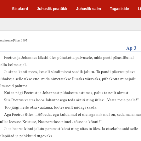
Sisukord
Juhuslik peatükk
Juhuslik salm
Tagasiside
L
estikeelne Piibel 1997
Ap 3
1
Peetrus ja Johannes läksid üles pühakotta palvusele, mida peeti pärastlõunal
kella kolme ajal.
2
Ja sinna kanti mees, kes oli sündimisest saadik jalutu. Ta pandi päevast päeva
pühakoja selle ukse ette, mida nimetatakse Ilusaks väravaks, pühakotta minejailt
almuseid paluma.
3
Kui ta nägi Peetrust ja Johannest pühakotta astumas, palus ta neilt almust.
4
Siis Peetrus vaatas koos Johannesega teda ainiti ning ütles: „Vaata meie peale!”
5
Too jäigi neile otsa vaatama, lootes neilt midagi saada.
6
Aga Peetrus ütles: „Hõbedat ega kulda mul ei ole, aga mis mul on, seda ma anna
sulle: Jeesuse Kristuse, Naatsaretlase nimel - tõuse ja kõnni!”
7
Ja ta haaras kinni jalutu paremast käest ning aitas ta üles. Ja otsekohe said selle
jalapöiad ja pahkluud tugevaks