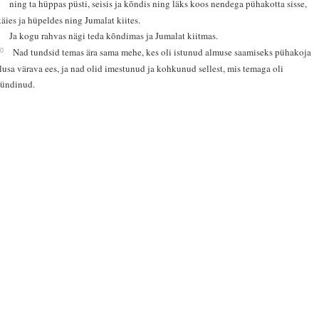
8
ning ta hüppas püsti, seisis ja kõndis ning läks koos nendega pühakotta sisse,
käies ja hüpeldes ning Jumalat kiites.
9
Ja kogu rahvas nägi teda kõndimas ja Jumalat kiitmas.
10
Nad tundsid temas ära sama mehe, kes oli istunud almuse saamiseks pühakoja
Ilusa värava ees, ja nad olid imestunud ja kohkunud sellest, mis temaga oli
sündinud.