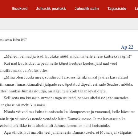
Sisukord
Juhuslik peatükk
Juhuslik salm
Tagasiside
L
estikeelne Piibel 1997
Ap 22
1
„Mehed, vennad ja isad, kuulake nüüd, mida ma teile enese kaitseks räägin!”
2
Kui nad kuulsid, et ta peab neile kõnet heebrea keeles, jäid nad veel
rahulikumaks. Ja Paulus ütles:
3
„Mina olen Juuda mees, sündinud Tarsoses Kiliikiamaal ja üles kasvatatud
siinsamas linnas, Gamalieli jalgade ees, õpetatud täpselt esiisade Seadust mööda,
olles innukas Jumala nõudja, nii nagu teie kõik tänapäeval olete.
4
Sellisena ma kiusasin surmani taga usuteed, pannes ahelaisse ja toimetades
vanglasse nii mehi kui naisi.
5
Nõnda võivad mu kohta tunnistada ka ülempreester ja vanemad, kelle käest ma
sain kirju viimiseks nende vendade kätte Damaskusesse. Ja ma kavatsesin ka
sealseid usklikke tuua aheldatult Jeruusalemma, et neid karistataks.
6
Aga sündis, kui ma olin teel ja lähenesin Damaskusele, et lõuna ajal välgatas