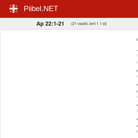
Piibel.NET
Ap 22:1-21
(21 vastet, leht 1 1-st)
E