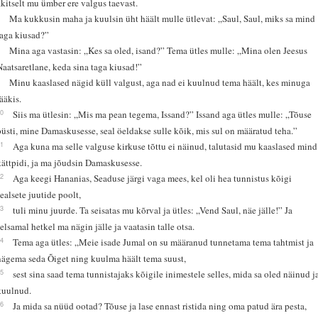
äkitselt mu ümber ere valgus taevast.
7
Ma kukkusin maha ja kuulsin üht häält mulle ütlevat: „Saul, Saul, miks sa mind
taga kiusad?”
8
Mina aga vastasin: „Kes sa oled, isand?” Tema ütles mulle: „Mina olen Jeesus
Naatsaretlane, keda sina taga kiusad!”
9
Minu kaaslased nägid küll valgust, aga nad ei kuulnud tema häält, kes minuga
rääkis.
10
Siis ma ütlesin: „Mis ma pean tegema, Issand?” Issand aga ütles mulle: „Tõuse
püsti, mine Damaskusesse, seal öeldakse sulle kõik, mis sul on määratud teha.”
11
Aga kuna ma selle valguse kirkuse tõttu ei näinud, talutasid mu kaaslased mind
kättpidi, ja ma jõudsin Damaskusesse.
12
Aga keegi Hananias, Seaduse järgi vaga mees, kel oli hea tunnistus kõigi
sealsete juutide poolt,
13
tuli minu juurde. Ta seisatas mu kõrval ja ütles: „Vend Saul, näe jälle!” Ja
selsamal hetkel ma nägin jälle ja vaatasin talle otsa.
14
Tema aga ütles: „Meie isade Jumal on su määranud tunnetama tema tahtmist ja
nägema seda Õiget ning kuulma häält tema suust,
15
sest sina saad tema tunnistajaks kõigile inimestele selles, mida sa oled näinud j
kuulnud.
16
Ja mida sa nüüd ootad? Tõuse ja lase ennast ristida ning oma patud ära pesta,