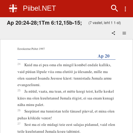
Piibel.NET
Ap 20:24-28;1Tm 6:12,15b-15;
(7 vastet, leht 1 1-st)
Eestikeelne Piibel 1997
Ap 20
24
Kuid ma ei pea oma elu mingil kombel endale kalliks,
vaid püüan lõpule viia oma elutöö ja ülesande, mille ma
olen saanud Issanda Jeesuse käest: tunnistada Jumala armu
evangeeliumi.
25
Ja nüüd, vaata, ma tean, et mitte keegi teist, kelle keskel
käies ma olen kuulutanud Jumala riigist, ei saa enam kunagi
näha minu palet.
26
Seepärast ma tunnistan teile tänasel päeval, et mina olen
puhas kõikide verest!
27
Sest ma ei ole midagi teie eest salajas pidanud, vaid olen
teile kuulutanud Jumala kogu tahtmist.