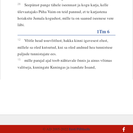
28
Seepärast pange tähele iseennast ja kogu karja, kelle
ülevaatajaks Püha Vaim on teid pannud, et te karjastena
hoiaksite Jumala kogudust, mille ta on saanud iseenese vere
läbi.
1Tm 6
12
Võitle head usuvõitlust, hakka kinni igavesest elust,
millele sa oled kutsutud, kui sa oled andnud hea tunnistuse
paljude tunnistajate ees.
15
mille parajal ajal toob nähtavale õnnis ja ainus võimas
valitseja, kuningate Kuningas ja isandate Issand,
© AD 2005-2022
Eesti Piibliselts