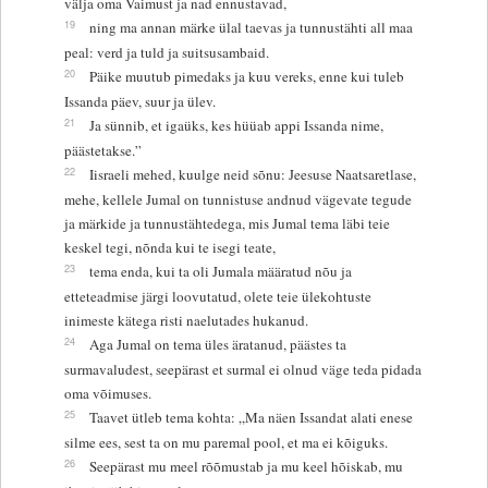
välja oma Vaimust ja nad ennustavad,
19
ning ma annan märke ülal taevas ja tunnustähti all maa
peal: verd ja tuld ja suitsusambaid.
20
Päike muutub pimedaks ja kuu vereks, enne kui tuleb
Issanda päev, suur ja ülev.
21
Ja sünnib, et igaüks, kes hüüab appi Issanda nime,
päästetakse.”
22
Iisraeli mehed, kuulge neid sõnu: Jeesuse Naatsaretlase,
mehe, kellele Jumal on tunnistuse andnud vägevate tegude
ja märkide ja tunnustähtedega, mis Jumal tema läbi teie
keskel tegi, nõnda kui te isegi teate,
23
tema enda, kui ta oli Jumala määratud nõu ja
etteteadmise järgi loovutatud, olete teie ülekohtuste
inimeste kätega risti naelutades hukanud.
24
Aga Jumal on tema üles äratanud, päästes ta
surmavaludest, seepärast et surmal ei olnud väge teda pidada
oma võimuses.
25
Taavet ütleb tema kohta: „Ma näen Issandat alati enese
silme ees, sest ta on mu paremal pool, et ma ei kõiguks.
26
Seepärast mu meel rõõmustab ja mu keel hõiskab, mu