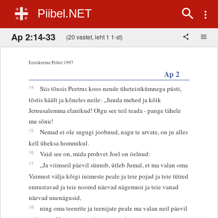
Piibel.NET
Ap 2:14-33
(20 vastet, leht 1 1-st)
Eestikeelne Piibel 1997
Ap 2
14
Siis tõusis Peetrus koos nende üheteistkümnega püsti,
tõstis häält ja kõneles neile: „Juuda mehed ja kõik
Jeruusalemma elanikud! Olgu see teil teada - pange tähele
mu sõnu!
15
Nemad ei ole sugugi joobnud, nagu te arvate, on ju alles
kell üheksa hommikul.
16
Vaid see on, mida prohvet Joel on öelnud:
17
„Ja viimseil päevil sünnib, ütleb Jumal, et ma valan oma
Vaimust välja kõigi inimeste peale ja teie pojad ja teie tütred
ennustavad ja teie noored näevad nägemusi ja teie vanad
näevad unenägusid,
18
ning oma teenrite ja teenijate peale ma valan neil päevil