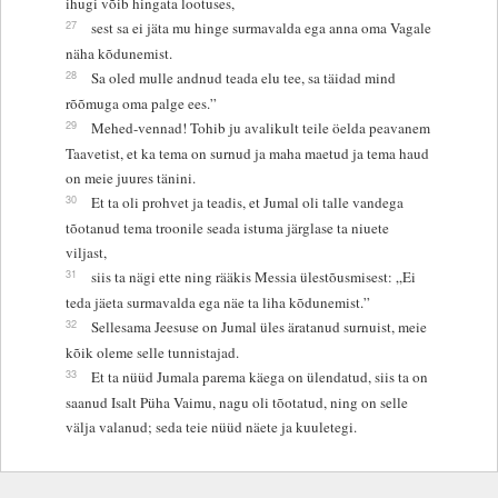
ihugi võib hingata lootuses,
27
sest sa ei jäta mu hinge surmavalda ega anna oma Vagale
näha kõdunemist.
28
Sa oled mulle andnud teada elu tee, sa täidad mind
rõõmuga oma palge ees.”
29
Mehed-vennad! Tohib ju avalikult teile öelda peavanem
Taavetist, et ka tema on surnud ja maha maetud ja tema haud
on meie juures tänini.
30
Et ta oli prohvet ja teadis, et Jumal oli talle vandega
tõotanud tema troonile seada istuma järglase ta niuete
viljast,
31
siis ta nägi ette ning rääkis Messia ülestõusmisest: „Ei
teda jäeta surmavalda ega näe ta liha kõdunemist.”
32
Sellesama Jeesuse on Jumal üles äratanud surnuist, meie
kõik oleme selle tunnistajad.
33
Et ta nüüd Jumala parema käega on ülendatud, siis ta on
saanud Isalt Püha Vaimu, nagu oli tõotatud, ning on selle
välja valanud; seda teie nüüd näete ja kuuletegi.