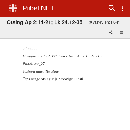
Piibel.NET
Otsing Ap 2:14-21; Lk 24.12-35
(0 vastet, leht 1 0-st)
ei leitud....
Otsingusõne ".12-35"
, täpsustus: "Ap 2:14-21;Lk 24."
Piibel: est_97
Otsingu tüüp: Tavaline
Täpsustage otsingut ja proovige uuesti!