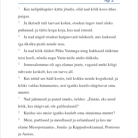
1
Kui nelipühapäev kätte jõudis, olid nad kõik koos ühes
paigas.
2
Ja äkitselt tuli taevast kohin, otsekui tugev tuul oleks
puhunud, ja täitis kogu koja, kus nad istusid.
3
Ja nad nägid otsekui hargnevaid tulekeeli, mis laskusid
iga üksiku peale nende seas.
4
Ja nad kõik täideti Püha Vaimuga ning hakkasid rääkima
teisi keeli, nõnda nagu Vaim neile andis rääkida.
5
Jeruusalemmas oli aga elamas juute, vagasid mehi kõigi
rahvaste keskelt, kes on taeva all.
6
Kui nüüd see hääl kostis, tuli kokku nende kogukond, ja
kõiki valdas hämmastus, sest igaüks kuulis räägitavat oma
murret.
7
Nad jahmusid ja panid imeks, öeldes: „Ennäe, eks need
kõik, kes räägivad, ole galilealased?
8
Kuidas siis meist igaüks kuuleb oma sünnimaa murret?
9
Meie, partlased ja meedlased ja eelamlased ja kes me
elame Mesopotaamia-, Juuda- ja Kappadookiamaal, Pontoses
ja Aasias,