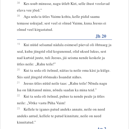
38
Kes usub minusse, nagu ütleb Kiri, selle ihust voolavad
elava vee jõed.”
39
Aga seda ta ütles Vaimu kohta, kelle pidid saama
temasse uskujad; sest veel ei olnud Vaimu, kuna Jeesus ei
olnud veel kirgastatud.
Jh 20
19
Kui nüüd selsamal nädala esimesel päeval oli õhtuaeg ja
seal, kuhu jüngrid olid kogunenud, olid uksed lukus, sest
nad kartsid juute, tuli Jeesus, jäi seisma nende keskele ja
ütles neile: „Rahu teile!”
20
Kui ta seda oli öelnud, näitas ta neile oma käsi ja külge.
Siis said jüngrid rõõmsaks Issandat nähes.
21
Jeesus ütles nüüd neile taas: „Rahu teile! Nõnda nagu
Isa on läkitanud minu, nõnda saadan ka mina teid.”
22
Kui ta seda oli öelnud, puhus ta nende peale ja ütles
neile: „Võtke vastu Püha Vaim!
23
Kellele te iganes patud andeks annate, neile on need
andeks antud, kellele te patud kinnitate, neile on need
kinnitatud.”
Ap 2