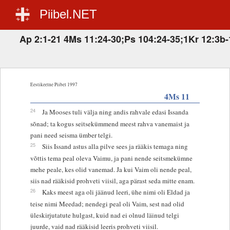
Piibel.NET
Ap 2:1-21 4Ms 11:24-30;Ps 104:24-35;1Kr 12:3b-
Eestikeelne Piibel 1997
4Ms 11
24
Ja Mooses tuli välja ning andis rahvale edasi Issanda
sõnad; ta kogus seitsekümmend meest rahva vanemaist ja
pani need seisma ümber telgi.
25
Siis Issand astus alla pilve sees ja rääkis temaga ning
võttis tema peal oleva Vaimu, ja pani nende seitsmekümne
mehe peale, kes olid vanemad. Ja kui Vaim oli nende peal,
siis nad rääkisid prohveti viisil, aga pärast seda mitte enam.
26
Kaks meest aga oli jäänud leeri, ühe nimi oli Eldad ja
teise nimi Meedad; nendegi peal oli Vaim, sest nad olid
üleskirjutatute hulgast, kuid nad ei olnud läinud telgi
juurde, vaid nad rääkisid leeris prohveti viisil.