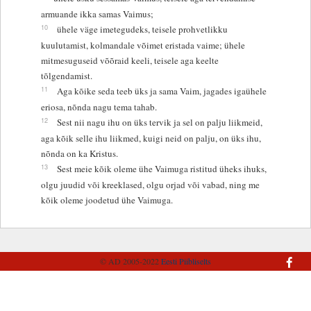
armuande ikka samas Vaimus;
10
ühele väge imetegudeks, teisele prohvetlikku
kuulutamist, kolmandale võimet eristada vaime; ühele
mitmesuguseid võõraid keeli, teisele aga keelte
tõlgendamist.
11
Aga kõike seda teeb üks ja sama Vaim, jagades igaühele
eriosa, nõnda nagu tema tahab.
12
Sest nii nagu ihu on üks tervik ja sel on palju liikmeid,
aga kõik selle ihu liikmed, kuigi neid on palju, on üks ihu,
nõnda on ka Kristus.
13
Sest meie kõik oleme ühe Vaimuga ristitud üheks ihuks,
olgu juudid või kreeklased, olgu orjad või vabad, ning me
kõik oleme joodetud ühe Vaimuga.
© AD 2005-2022
Eesti Piibliselts