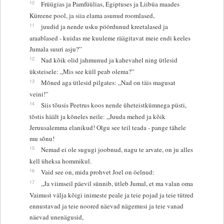
10
Früügias ja Pamfüülias, Egiptuses ja Liibüa maades
Küreene pool, ja siia elama asunud roomlased,
11
juudid ja nende usku pöördunud kreetalased ja
araablased - kuidas me kuuleme räägitavat meie endi keeles
Jumala suuri asju?”
12
Nad kõik olid jahmunud ja kahevahel ning ütlesid
üksteisele: „Mis see küll peab olema?”
13
Mõned aga ütlesid pilgates: „Nad on täis magusat
veini!”
14
Siis tõusis Peetrus koos nende üheteistkümnega püsti,
tõstis häält ja kõneles neile: „Juuda mehed ja kõik
Jeruusalemma elanikud! Olgu see teil teada - pange tähele
mu sõnu!
15
Nemad ei ole sugugi joobnud, nagu te arvate, on ju alles
kell üheksa hommikul.
16
Vaid see on, mida prohvet Joel on öelnud:
17
„Ja viimseil päevil sünnib, ütleb Jumal, et ma valan oma
Vaimust välja kõigi inimeste peale ja teie pojad ja teie tütred
ennustavad ja teie noored näevad nägemusi ja teie vanad
näevad unenägusid,