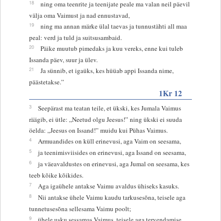
18
ning oma teenrite ja teenijate peale ma valan neil päevil
välja oma Vaimust ja nad ennustavad,
19
ning ma annan märke ülal taevas ja tunnustähti all maa
peal: verd ja tuld ja suitsusambaid.
20
Päike muutub pimedaks ja kuu vereks, enne kui tuleb
Issanda päev, suur ja ülev.
21
Ja sünnib, et igaüks, kes hüüab appi Issanda nime,
päästetakse.”
1Kr 12
3
Seepärast ma teatan teile, et ükski, kes Jumala Vaimus
räägib, ei ütle: „Neetud olgu Jeesus!” ning ükski ei suuda
öelda: „Jeesus on Issand!” muidu kui Pühas Vaimus.
4
Armuandides on küll erinevusi, aga Vaim on seesama,
5
ja teenimisviisides on erinevusi, aga Issand on seesama,
6
ja väeavaldustes on erinevusi, aga Jumal on seesama, kes
teeb kõike kõikides.
7
Aga igaühele antakse Vaimu avaldus ühiseks kasuks.
8
Nii antakse ühele Vaimu kaudu tarkusesõna, teisele aga
tunnetusesõna sellesama Vaimu poolt;
9
ühele usku sessamas Vaimus, teisele aga tervendamise