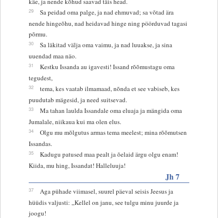
käe, ja nende kõhud saavad täis head.
29
Sa peidad oma palge, ja nad ehmuvad; sa võtad ära
nende hingeõhu, nad heidavad hinge ning pöörduvad tagasi
põrmu.
30
Sa läkitad välja oma vaimu, ja nad luuakse, ja sina
uuendad maa näo.
31
Kestku Issanda au igavesti! Issand rõõmustagu oma
tegudest,
32
tema, kes vaatab ilmamaad, nõnda et see vabiseb, kes
puudutab mägesid, ja need suitsevad.
33
Ma tahan laulda Issandale oma eluaja ja mängida oma
Jumalale, niikaua kui ma olen elus.
34
Olgu mu mõlgutus armas tema meelest; mina rõõmutsen
Issandas.
35
Kadugu patused maa pealt ja õelaid ärgu olgu enam!
Kiida, mu hing, Issandat! Halleluuja!
Jh 7
37
Aga pühade viimasel, suurel päeval seisis Jeesus ja
hüüdis valjusti: „Kellel on janu, see tulgu minu juurde ja
joogu!