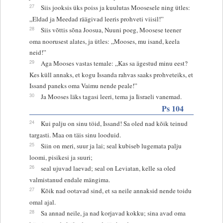
27
Siis jooksis üks poiss ja kuulutas Moosesele ning ütles:
„Eldad ja Meedad räägivad leeris prohveti viisil!”
28
Siis võttis sõna Joosua, Nuuni poeg, Moosese teener
oma noorusest alates, ja ütles: „Mooses, mu isand, keela
neid!”
29
Aga Mooses vastas temale: „Kas sa ägestud minu eest?
Kes küll annaks, et kogu Issanda rahvas saaks prohveteiks, et
Issand paneks oma Vaimu nende peale!”
30
Ja Mooses läks tagasi leeri, tema ja Iisraeli vanemad.
Ps 104
24
Kui palju on sinu töid, Issand! Sa oled nad kõik teinud
targasti. Maa on täis sinu looduid.
25
Siin on meri, suur ja lai; seal kubiseb lugemata palju
loomi, pisikesi ja suuri;
26
seal ujuvad laevad; seal on Leviatan, kelle sa oled
valmistanud endale mängima.
27
Kõik nad ootavad sind, et sa neile annaksid nende toidu
omal ajal.
28
Sa annad neile, ja nad korjavad kokku; sina avad oma