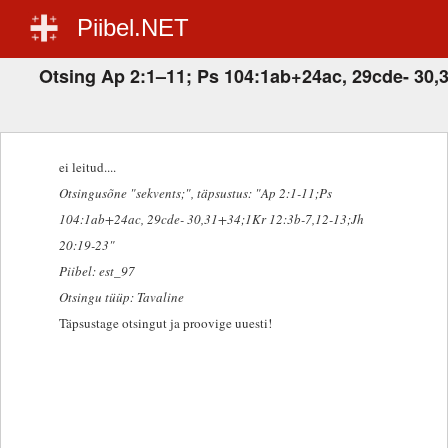
Piibel.NET
Otsing Ap 2:1–11; Ps 104:1ab+24ac, 29cde- 30,3
ei leitud....
Otsingusõne "sekvents;"
, täpsustus: "Ap 2:1-11;Ps
104:1ab+24ac, 29cde- 30,31+34;1Kr 12:3b-7,12-13;Jh
20:19-23"
Piibel: est_97
Otsingu tüüp: Tavaline
Täpsustage otsingut ja proovige uuesti!