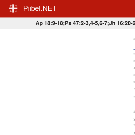
Piibel.NET
Ap 18:9-18;Ps 47:2-3,4-5,6-7;Jh 16:20-
E