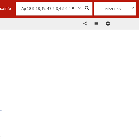
Piibel 1997
isainfo
d
t