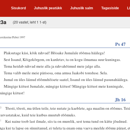
Sisukord
Juhuslik peatükk
Juhuslik salm
Tagasiside
L
23a
(20 vastet, leht 1 1-st)
estikeelne Piibel 1997
Ps 47
2
Plaksutage käsi, kõik rahvad! Hõisake Jumalale rõõmsa häälega!
3
Sest Issand, Kõigekõrgem, on kardetav, ta on kogu ilmamaa suur kuningas.
4
Tema heidab rahvad meie alla ja rahvahõimud meie jalge alla.
5
Tema valib meile meie pärisosa, oma armsa Jaakobi toreduse. Sela.
6
Jumal on üles läinud rõõmuhõisete saatel, Issand on üles läinud pasunahäälega.
7
Mängige kiitust Jumalale, mängige kiitust! Mängige kiitust meie kuningale,
mängige kiitust!
Jh 16
20
Tõesti, tõesti, ma ütlen teile, teie nutate ja kaeblete, aga maailm on rõõmus. Tei
kurvastatakse, kuid teie kurbus muutub rõõmuks.
21
Kui naine toob last ilmale, siis ta on murelik, sest tema tund on kätte jõudnud.
Aga kui ta lapse on sünnitanud, ei tuleta ta enam oma vaeva meelde rõõmu pärast, e