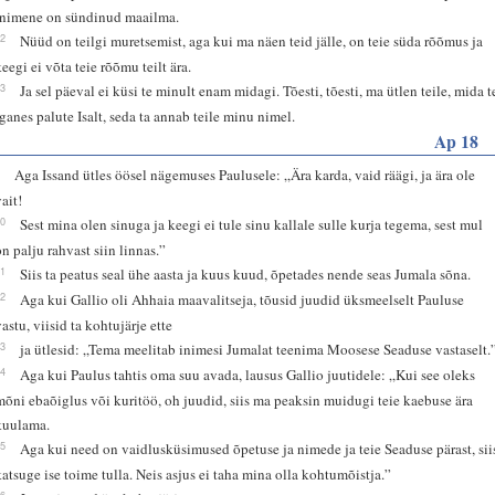
inimene on sündinud maailma.
22
Nüüd on teilgi muretsemist, aga kui ma näen teid jälle, on teie süda rõõmus ja
keegi ei võta teie rõõmu teilt ära.
23
Ja sel päeval ei küsi te minult enam midagi. Tõesti, tõesti, ma ütlen teile, mida t
iganes palute Isalt, seda ta annab teile minu nimel.
Ap 18
9
Aga Issand ütles öösel nägemuses Paulusele: „Ära karda, vaid räägi, ja ära ole
vait!
10
Sest mina olen sinuga ja keegi ei tule sinu kallale sulle kurja tegema, sest mul
on palju rahvast siin linnas.”
11
Siis ta peatus seal ühe aasta ja kuus kuud, õpetades nende seas Jumala sõna.
12
Aga kui Gallio oli Ahhaia maavalitseja, tõusid juudid üksmeelselt Pauluse
vastu, viisid ta kohtujärje ette
13
ja ütlesid: „Tema meelitab inimesi Jumalat teenima Moosese Seaduse vastaselt.
14
Aga kui Paulus tahtis oma suu avada, lausus Gallio juutidele: „Kui see oleks
mõni ebaõiglus või kuritöö, oh juudid, siis ma peaksin muidugi teie kaebuse ära
kuulama.
15
Aga kui need on vaidlusküsimused õpetuse ja nimede ja teie Seaduse pärast, sii
katsuge ise toime tulla. Neis asjus ei taha mina olla kohtumõistja.”
16