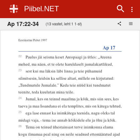
Piibel.NET
Ap 17:22-34
(13 vastet, leht 1 1-st)
Eestikeelne Piibel 1997
Ap 17
22
Paulus jäi seisma keset Areopaagi ja ütles: „Ateena
mehed, ma näen, et te olete haruldaselt jumalakartlikud,
23
sest kui ma läksin läbi linna ja teie pühamuid
silmitsesin, leidsin ka sellise altari, millele on kirjutatud:
„Tundmatule Jumalale.” Keda teie nüüd kui tundmatut
teenite, teda kuulutan mina teile.
24
Jumal, kes on teinud maailma ja kõik, mis siin sees, kes
taeva ja maa Issandana ei ela templites, mis on kätega tehtud,
25
ega lase ennast ka inimkätega teenida, nagu oleks tal
midagi vaja, - tema ise annab kõikidele elu ja õhu ja kõik.
26
Tema on teinud ühestainsast terve inimkonna elama
kogu ilmamaa peal ning on neile seadnud ettemääratud ajad