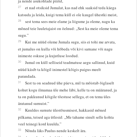
ja nende asukohtade piirid,
27
et nad otsiksid Jumalat, kas nad ehk saaksid teda käega
katsuda ja leida, kuigi tema küll ei ole kaugel ühestki meist,
28
sest tema sees meie elame ja liigume ja oleme, nagu ka
mõned teie luuletajaist on öelnud: „Sest ka meie oleme tema
sugu.”
29
Kui me nüüd oleme Jumala sugu, siis ei tohi me arvata,
et jumalus on kulla või hõbeda või kivi sarnane või nagu
inimeste oskuse ja kujutluse loodud.
30
Jumal on küll selliseid teadmatuse aegu sallinud, kuid
nüüd käsib ta kõigil inimestel kõigis paigus meelt
parandada.
31
Sest ta on seadnud ühe päeva, mil ta mõistab õiglaselt
kohut kogu ilmamaa üle mehe läbi, kelle ta on määranud, ja
ta on pakkunud kõigile tõestuse sellega, et on tema üles
äratanud surnuist.”
32
Kuuldes surnute ülestõusmisest, hakkasid mõned
pilkama, teised aga ütlesid: „Me tahame sinult selle kohta
veel teinegi kord kuulda.”
33
Nõnda läks Paulus nende keskelt ära.
34