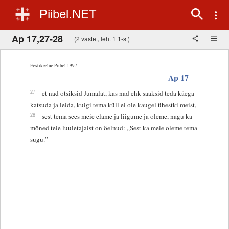
Piibel.NET
Ap 17,27-28
(2 vastet, leht 1 1-st)
Eestikeelne Piibel 1997
Ap 17
27
et nad otsiksid Jumalat, kas nad ehk saaksid teda käega
katsuda ja leida, kuigi tema küll ei ole kaugel ühestki meist,
28
sest tema sees meie elame ja liigume ja oleme, nagu ka
mõned teie luuletajaist on öelnud: „Sest ka meie oleme tema
sugu.”