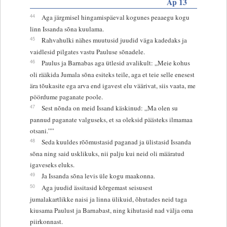
Ap 13
44
Aga järgmisel hingamispäeval kogunes peaaegu kogu
linn Issanda sõna kuulama.
45
Rahvahulki nähes muutusid juudid väga kadedaks ja
vaidlesid pilgates vastu Pauluse sõnadele.
46
Paulus ja Barnabas aga ütlesid avalikult: „Meie kohus
oli rääkida Jumala sõna esiteks teile, aga et teie selle enesest
ära tõukasite ega arva end igavest elu väärivat, siis vaata, me
pöördume paganate poole.
47
Sest nõnda on meid Issand käskinud: „Ma olen su
pannud paganate valguseks, et sa oleksid päästeks ilmamaa
otsani.””
48
Seda kuuldes rõõmustasid paganad ja ülistasid Issanda
sõna ning said usklikuks, nii palju kui neid oli määratud
igaveseks eluks.
49
Ja Issanda sõna levis üle kogu maakonna.
50
Aga juudid ässitasid kõrgemast seisusest
jumalakartlikke naisi ja linna ülikuid, õhutades neid taga
kiusama Paulust ja Barnabast, ning kihutasid nad välja oma
piirkonnast.