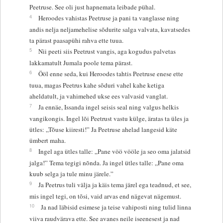
Peetruse. See oli just hapnemata leibade pühal.
4
Heroodes vahistas Peetruse ja pani ta vanglasse ning
andis nelja neljamehelise sõdurite salga valvata, kavatsedes
ta pärast paasapühi rahva ette tuua.
5
Nii peeti siis Peetrust vangis, aga kogudus palvetas
lakkamatult Jumala poole tema pärast.
6
Ööl enne seda, kui Heroodes tahtis Peetruse enese ette
tuua, magas Peetrus kahe sõduri vahel kahe ketiga
aheldatult, ja vahimehed ukse ees valvasid vanglat.
7
Ja ennäe, Issanda ingel seisis seal ning valgus helkis
vangikongis. Ingel lõi Peetrust vastu külge, äratas ta üles ja
ütles: „Tõuse kiiresti!” Ja Peetruse ahelad langesid käte
ümbert maha.
8
Ingel aga ütles talle: „Pane vöö vööle ja seo oma jalatsid
jalga!” Tema tegigi nõnda. Ja ingel ütles talle: „Pane oma
kuub selga ja tule minu järele.”
9
Ja Peetrus tuli välja ja käis tema järel ega teadnud, et see,
mis ingel tegi, on tõsi, vaid arvas end nägevat nägemust.
10
Ja nad läbisid esimese ja teise vahiposti ning tulid linna
viiva raudvärava ette. See avanes neile iseenesest ja nad