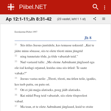
Piibel.NET
Ap 12:1-11;Jh 8:31-42
(23 vastet, leht 1 1-st)
Eestikeelne Piibel 1997
Jh 8
31
Siis ütles Jeesus juutidele, kes temasse uskusid: „Kui te
jääte minu sõnasse, siis te olete tõesti minu jüngrid
32
ning tunnetate tõde, ja tõde vabastab teid.”
33
Nad vastasid talle: „Me oleme Aabrahami järglased ega
ole iial kedagi orjanud, kuidas sina siis ütled: Te saate
vabaks?”
34
Jeesus vastas neile: „Tõesti, tõesti, ma ütlen teile, igaüks,
kes teeb pattu, on patu ori.
35
Ori ei jää majja alatiseks, poeg jääb alatiseks.
36
Kui nüüd Poeg teid vabastab, siis olete tõepoolest
vabad.
37
Ma tean, et te olete Aabrahami järglased, kuid te otsite