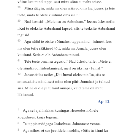
võimalust mind tappa, sest minu sõna ei mahu teisse.
38
Mina räägin, mida ma olen näinud oma Isa juures, ja teie
teete, mida te olete kuulnud oma isalt.”
39
Nad kostsid: „Meie isa on Aabraham.” Jeesus ütles neile:
„Kui te oleksite Aabrahami lapsed, siis te teeksite Aabrahami
tegusid.
40
Aga nüüd te otsite võimalust tappa mind - inimest, kes
ma olen teile rääkinud tõtt, mida ma Jumala juures olen
kuulnud. Seda ei ole Aabraham teinud.
41
Teie teete oma isa tegusid.” Nad ütlesid talle: „Meie ei
ole sündinud liiderdamisest, meil on üks isa - Jumal.”
42
Jeesus ütles neile: „Kui Jumal oleks teie Isa, siis te
armastaksite mind, sest mina olen pärit Jumalast ja tulnud
siia. Mina ei ole ju tulnud omapäi, vaid tema on minu
läkitanud.
Ap 12
1
Aga sel ajal hakkas kuningas Heroodes mõnele
kogudusest kurja tegema.
2
Ta tappis mõõgaga Jaakobuse, Johannese venna.
3
Aga nähes, et see juutidele meeldis, võttis ta kinni ka