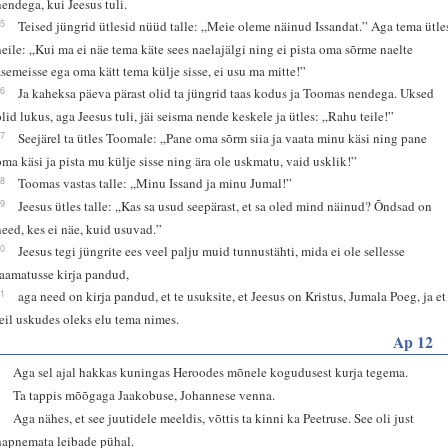
nendega, kui Jeesus tuli.
25
Teised jüngrid ütlesid nüüd talle: „Meie oleme näinud Issandat.” Aga tema ütle
neile: „Kui ma ei näe tema käte sees naelajälgi ning ei pista oma sõrme naelte
asemeisse ega oma kätt tema külje sisse, ei usu ma mitte!”
26
Ja kaheksa päeva pärast olid ta jüngrid taas kodus ja Toomas nendega. Uksed
olid lukus, aga Jeesus tuli, jäi seisma nende keskele ja ütles: „Rahu teile!”
27
Seejärel ta ütles Toomale: „Pane oma sõrm siia ja vaata minu käsi ning pane
oma käsi ja pista mu külje sisse ning ära ole uskmatu, vaid usklik!”
28
Toomas vastas talle: „Minu Issand ja minu Jumal!”
29
Jeesus ütles talle: „Kas sa usud seepärast, et sa oled mind näinud? Õndsad on
need, kes ei näe, kuid usuvad.”
30
Jeesus tegi jüngrite ees veel palju muid tunnustähti, mida ei ole sellesse
raamatusse kirja pandud,
31
aga need on kirja pandud, et te usuksite, et Jeesus on Kristus, Jumala Poeg, ja et
teil uskudes oleks elu tema nimes.
Ap 12
1
Aga sel ajal hakkas kuningas Heroodes mõnele kogudusest kurja tegema.
2
Ta tappis mõõgaga Jaakobuse, Johannese venna.
3
Aga nähes, et see juutidele meeldis, võttis ta kinni ka Peetruse. See oli just
hapnemata leibade pühal.