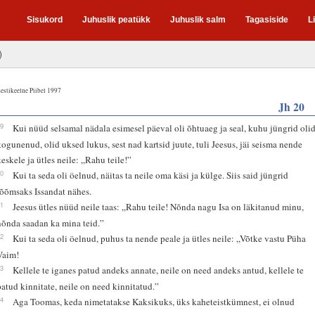
Sisukord
Juhuslik peatükk
Juhuslik salm
Tagasiside
L
)
estikeelne Piibel 1997
Jh 20
19
Kui nüüd selsamal nädala esimesel päeval oli õhtuaeg ja seal, kuhu jüngrid oli
kogunenud, olid uksed lukus, sest nad kartsid juute, tuli Jeesus, jäi seisma nende
keskele ja ütles neile: „Rahu teile!”
20
Kui ta seda oli öelnud, näitas ta neile oma käsi ja külge. Siis said jüngrid
rõõmsaks Issandat nähes.
21
Jeesus ütles nüüd neile taas: „Rahu teile! Nõnda nagu Isa on läkitanud minu,
nõnda saadan ka mina teid.”
22
Kui ta seda oli öelnud, puhus ta nende peale ja ütles neile: „Võtke vastu Püha
Vaim!
23
Kellele te iganes patud andeks annate, neile on need andeks antud, kellele te
patud kinnitate, neile on need kinnitatud.”
24
Aga Toomas, keda nimetatakse Kaksikuks, üks kaheteistkümnest, ei olnud