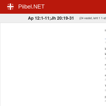
Piibel.NET
Ap 12:1-11;Jh 20:19-31
(24 vastet, leht 1 1-st
E