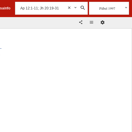
Piibel 1997
isainfo
d