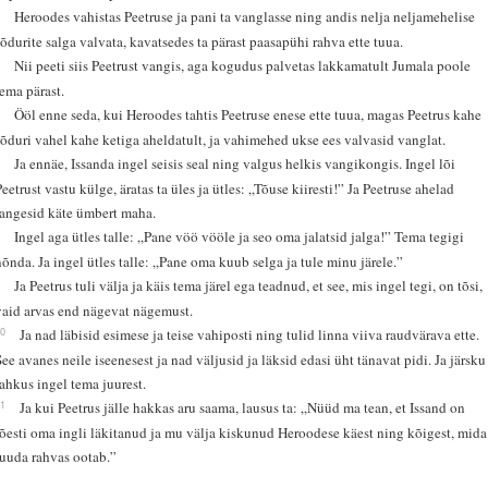
4
Heroodes vahistas Peetruse ja pani ta vanglasse ning andis nelja neljamehelise
sõdurite salga valvata, kavatsedes ta pärast paasapühi rahva ette tuua.
5
Nii peeti siis Peetrust vangis, aga kogudus palvetas lakkamatult Jumala poole
tema pärast.
6
Ööl enne seda, kui Heroodes tahtis Peetruse enese ette tuua, magas Peetrus kahe
sõduri vahel kahe ketiga aheldatult, ja vahimehed ukse ees valvasid vanglat.
7
Ja ennäe, Issanda ingel seisis seal ning valgus helkis vangikongis. Ingel lõi
Peetrust vastu külge, äratas ta üles ja ütles: „Tõuse kiiresti!” Ja Peetruse ahelad
langesid käte ümbert maha.
8
Ingel aga ütles talle: „Pane vöö vööle ja seo oma jalatsid jalga!” Tema tegigi
nõnda. Ja ingel ütles talle: „Pane oma kuub selga ja tule minu järele.”
9
Ja Peetrus tuli välja ja käis tema järel ega teadnud, et see, mis ingel tegi, on tõsi,
vaid arvas end nägevat nägemust.
10
Ja nad läbisid esimese ja teise vahiposti ning tulid linna viiva raudvärava ette.
See avanes neile iseenesest ja nad väljusid ja läksid edasi üht tänavat pidi. Ja järsku
lahkus ingel tema juurest.
11
Ja kui Peetrus jälle hakkas aru saama, lausus ta: „Nüüd ma tean, et Issand on
tõesti oma ingli läkitanud ja mu välja kiskunud Heroodese käest ning kõigest, mida
juuda rahvas ootab.”