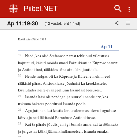
Piibel.NET
Ap 11:19-30
(12 vastet, leht 1 1-st)
Eestikeelne Piibel 1997
Ap 11
19
Need, kes olid Stefanose pärast tekkinud viletsuses
hajutatud, käisid mööda maad Foiniikiani ja Küprose saareni
ja Antiookiani, rääkides sõna ainuüksi juutidele.
20
Nende hulgas oli ka Küprose ja Küreene mehi, need
rääkisid pärast Antiookiasse jõudmist ka kreeklastele,
kuulutades neile evangeeliumi Issandast Jeesusest.
21
Issanda käsi oli nendega, ja suur oli nende arv, kes
uskuma hakates pöördusid Issanda poole.
22
Aga jutt nendest kostis Jeruusalemmas oleva koguduse
kõrvu ja nad läkitasid Barnabase Antiookiasse.
23
Kui ta pärale jõudis ja nägi Jumala armu, sai ta rõõmsaks
ja julgustas kõiki jääma kindlameelselt Issanda omaks.
24