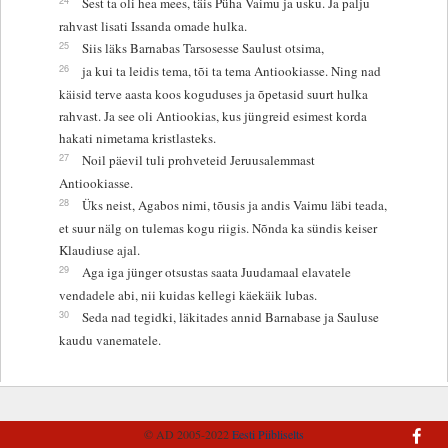
Sest ta oli hea mees, täis Püha Vaimu ja usku. Ja palju
rahvast lisati Issanda omade hulka.
25
Siis läks Barnabas Tarsosesse Saulust otsima,
26
ja kui ta leidis tema, tõi ta tema Antiookiasse. Ning nad
käisid terve aasta koos koguduses ja õpetasid suurt hulka
rahvast. Ja see oli Antiookias, kus jüngreid esimest korda
hakati nimetama kristlasteks.
27
Noil päevil tuli prohveteid Jeruusalemmast
Antiookiasse.
28
Üks neist, Agabos nimi, tõusis ja andis Vaimu läbi teada,
et suur nälg on tulemas kogu riigis. Nõnda ka sündis keiser
Klaudiuse ajal.
29
Aga iga jünger otsustas saata Juudamaal elavatele
vendadele abi, nii kuidas kellegi käekäik lubas.
30
Seda nad tegidki, läkitades annid Barnabase ja Sauluse
kaudu vanematele.
© AD 2005-2022
Eesti Piibliselts