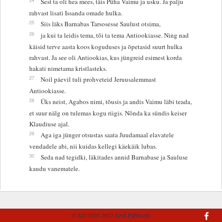
Sest ta oli hea mees, täis Püha Vaimu ja usku. Ja palju
rahvast lisati Issanda omade hulka.
25
Siis läks Barnabas Tarsosesse Saulust otsima,
26
ja kui ta leidis tema, tõi ta tema Antiookiasse. Ning nad
käisid terve aasta koos koguduses ja õpetasid suurt hulka
rahvast. Ja see oli Antiookias, kus jüngreid esimest korda
hakati nimetama kristlasteks.
27
Noil päevil tuli prohveteid Jeruusalemmast
Antiookiasse.
28
Üks neist, Agabos nimi, tõusis ja andis Vaimu läbi teada,
et suur nälg on tulemas kogu riigis. Nõnda ka sündis keiser
Klaudiuse ajal.
29
Aga iga jünger otsustas saata Juudamaal elavatele
vendadele abi, nii kuidas kellegi käekäik lubas.
30
Seda nad tegidki, läkitades annid Barnabase ja Sauluse
kaudu vanematele.
© AD 2005-2022
Eesti Piibliselts