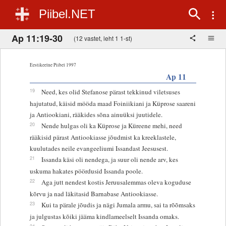
Piibel.NET
Ap 11:19-30
(12 vastet, leht 1 1-st)
Eestikeelne Piibel 1997
Ap 11
19
Need, kes olid Stefanose pärast tekkinud viletsuses
hajutatud, käisid mööda maad Foiniikiani ja Küprose saareni
ja Antiookiani, rääkides sõna ainuüksi juutidele.
20
Nende hulgas oli ka Küprose ja Küreene mehi, need
rääkisid pärast Antiookiasse jõudmist ka kreeklastele,
kuulutades neile evangeeliumi Issandast Jeesusest.
21
Issanda käsi oli nendega, ja suur oli nende arv, kes
uskuma hakates pöördusid Issanda poole.
22
Aga jutt nendest kostis Jeruusalemmas oleva koguduse
kõrvu ja nad läkitasid Barnabase Antiookiasse.
23
Kui ta pärale jõudis ja nägi Jumala armu, sai ta rõõmsaks
ja julgustas kõiki jääma kindlameelselt Issanda omaks.
24