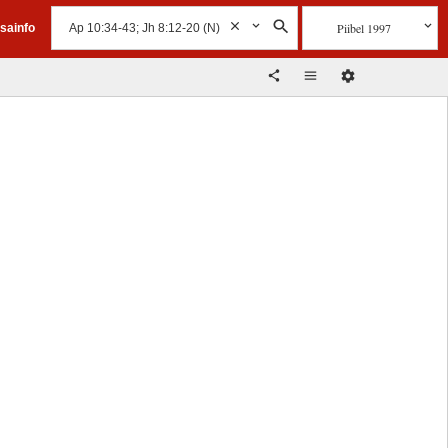
Piibel 1997
isainfo