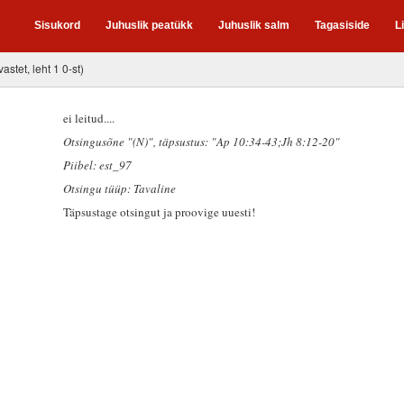
Sisukord
Juhuslik peatükk
Juhuslik salm
Tagasiside
L
vastet, leht 1 0-st)
ei leitud....
Otsingusõne "(N)"
, täpsustus: "Ap 10:34-43;Jh 8:12-20"
Piibel: est_97
Otsingu tüüp: Tavaline
Täpsustage otsingut ja proovige uuesti!