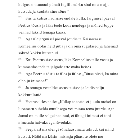
hulgas, on saanud pühalt inglilt märku sind oma majja
kutsuda ja kuulata sinu sõnu.”
23
Siis ta kutsus nad sisse endale külla. Järgmisel päeval
Peetrus tõusis ja läks teele koos nendega ja mõned Joppe
vennad läksid temaga kaasa.
24
Aga ülejärgmisel päeval jõudis ta Kaisareasse.
Korneelius ootas neid juba ja oli oma sugulased ja lähemad
sõbrad kokku kutsunud.
25
Kui Peetrus sisse astus, läks Korneelius talle vastu ja
kummardas teda ta jalgade ette maha heites.
26
Aga Peetrus tõstis ta üles ja ütles: „Tõuse püsti, ka mina
olen ju inimene!”
27
Ja temaga vesteldes astus ta sisse ja leidis palju
kokkutulnuid.
28
Peetrus ütles neile: „Küllap te teate, et juuda mehel on
lubamatu suhelda muulasega või minna tema juurde. Aga
Jumal on mulle selgeks teinud, et ühtegi inimest ei tohi
nimetada halvaks ega rüvedaks.
29
Seepärast ma olengi sõnalausumata tulnud, kui mind
kutsuti. Nüüd ma küsin: mis asja pärast te olete mu