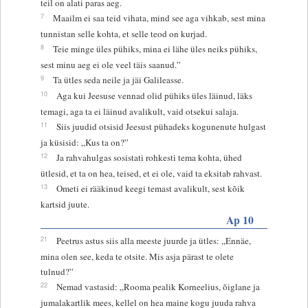
teil on alati paras aeg.
7
Maailm ei saa teid vihata, mind see aga vihkab, sest mina
tunnistan selle kohta, et selle teod on kurjad.
8
Teie minge üles pühiks, mina ei lähe üles neiks pühiks,
sest minu aeg ei ole veel täis saanud.”
9
Ta ütles seda neile ja jäi Galileasse.
10
Aga kui Jeesuse vennad olid pühiks üles läinud, läks
temagi, aga ta ei läinud avalikult, vaid otsekui salaja.
11
Siis juudid otsisid Jeesust pühadeks kogunenute hulgast
ja küsisid: „Kus ta on?”
12
Ja rahvahulgas sosistati rohkesti tema kohta, ühed
ütlesid, et ta on hea, teised, et ei ole, vaid ta eksitab rahvast.
13
Ometi ei rääkinud keegi temast avalikult, sest kõik
kartsid juute.
Ap 10
21
Peetrus astus siis alla meeste juurde ja ütles: „Ennäe,
mina olen see, keda te otsite. Mis asja pärast te olete
tulnud?”
22
Nemad vastasid: „Rooma pealik Korneelius, õiglane ja
jumalakartlik mees, kellel on hea maine kogu juuda rahva