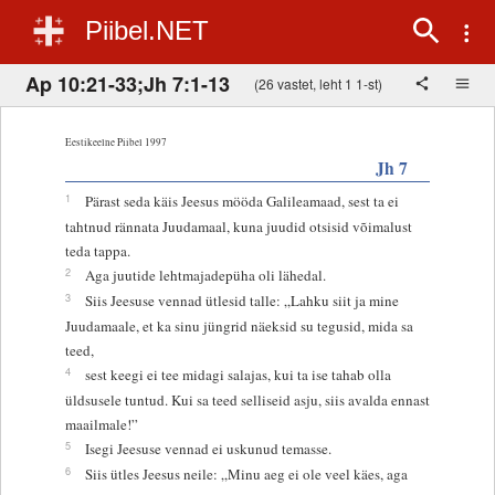
Piibel.NET
Ap 10:21-33;Jh 7:1-13
(26 vastet, leht 1 1-st)
Eestikeelne Piibel 1997
Jh 7
1
Pärast seda käis Jeesus mööda Galileamaad, sest ta ei
tahtnud rännata Juudamaal, kuna juudid otsisid võimalust
teda tappa.
2
Aga juutide lehtmajadepüha oli lähedal.
3
Siis Jeesuse vennad ütlesid talle: „Lahku siit ja mine
Juudamaale, et ka sinu jüngrid näeksid su tegusid, mida sa
teed,
4
sest keegi ei tee midagi salajas, kui ta ise tahab olla
üldsusele tuntud. Kui sa teed selliseid asju, siis avalda ennast
maailmale!”
5
Isegi Jeesuse vennad ei uskunud temasse.
6
Siis ütles Jeesus neile: „Minu aeg ei ole veel käes, aga