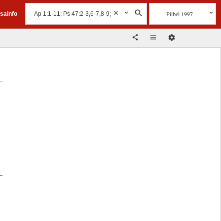
Piibel 1997
isainfo
d