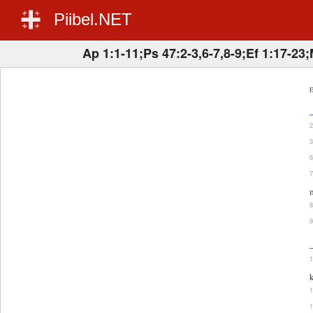
Piibel.NET
Ap 1:1-11;Ps 47:2-3,6-7,8-9;Ef 1:17-23;
E