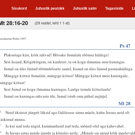
Sisukord
Juhuslik peatükk
Juhuslik salm
Tagasiside
L
Mt 28:16-20
(29 vastet, leht 1 1-st)
estikeelne Piibel 1997
Ps 47
2
Plaksutage käsi, kõik rahvad! Hõisake Jumalale rõõmsa häälega!
3
Sest Issand, Kõigekõrgem, on kardetav, ta on kogu ilmamaa suur kuningas.
6
Jumal on üles läinud rõõmuhõisete saatel, Issand on üles läinud pasunahäälega.
7
Mängige kiitust Jumalale, mängige kiitust! Mängige kiitust meie kuningale,
mängige kiitust!
8
Sest Jumal on kogu ilmamaa kuningas. Laulge temale kiituslaulu!
9
Jumal on kuningas rahvaste üle, Jumal istub oma pühal aujärjel.
Mt 28
16
Need üksteist jüngrit läksid aga Galileasse sinna mäele, kuhu Jeesus neid oli
käskinud minna.
17
Ja kui nad teda nägid, kummardasid nad teda, mõned olid aga kahevahel.
18
Ja Jeesus astus nende juurde ja kõneles neile: „Minule on antud kõik meeleval