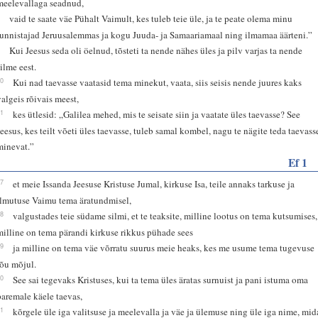
meelevallaga seadnud,
8
vaid te saate väe Pühalt Vaimult, kes tuleb teie üle, ja te peate olema minu
tunnistajad Jeruusalemmas ja kogu Juuda- ja Samaariamaal ning ilmamaa äärteni.”
9
Kui Jeesus seda oli öelnud, tõsteti ta nende nähes üles ja pilv varjas ta nende
silme eest.
10
Kui nad taevasse vaatasid tema minekut, vaata, siis seisis nende juures kaks
valgeis rõivais meest,
11
kes ütlesid: „Galilea mehed, mis te seisate siin ja vaatate üles taevasse? See
Jeesus, kes teilt võeti üles taevasse, tuleb samal kombel, nagu te nägite teda taevass
minevat.”
Ef 1
17
et meie Issanda Jeesuse Kristuse Jumal, kirkuse Isa, teile annaks tarkuse ja
ilmutuse Vaimu tema äratundmisel,
18
valgustades teie südame silmi, et te teaksite, milline lootus on tema kutsumises,
milline on tema pärandi kirkuse rikkus pühade sees
19
ja milline on tema väe võrratu suurus meie heaks, kes me usume tema tugevuse
jõu mõjul.
20
See sai tegevaks Kristuses, kui ta tema üles äratas surnuist ja pani istuma oma
paremale käele taevas,
21
kõrgele üle iga valitsuse ja meelevalla ja väe ja ülemuse ning üle iga nime, mid