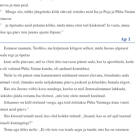
taevas ja maa peal.
19
Minge siis, tehke jüngriteks kõik rahvad, ristides neid Isa ja Poja ja Püha Vaim
nimesse
20
ja õpetades neid pidama kõike, mida mina olen teil käskinud! Ja vaata, mina
olen iga päev teie juures ajastu lõpuni.”
Ap 1
1
Esimese raamatu, Teofilos, ma kirjutasin kõigest sellest, mida Jeesus algusest
peale tegi ja õpetas
2
kuni selle päevani, mil ta võeti üles taevasse pärast seda, kui ta apostlitele, keda
ta oli valinud Püha Vaimu kaudu, oli andnud korraldusi.
3
Neile ta oli pärast oma kannatamist näidanud ennast elavana, tõendades seda
mitmel viisil, ilmudes neile neljakümne päeva jooksul ja kõneldes Jumala riigist.
4
Kui siis Jeesus viibis koos nendega, keelas ta neil Jeruusalemmast lahkuda,
käskides jääda ootama Isa tõotust, „mis teie olete minult kuulnud.
5
Johannes on küll ristinud veega, aga teid ristitakse Püha Vaimuga üsna varsti
pärast neid päevi.”
6
Siis küsisid temalt need, kes olid kokku tulnud: „Issand, kas sa sel ajal taastad
Iisraeli kuningriigi?”
7
Tema aga ütles neile: „Ei ole teie osa teada aegu ja tunde, mis Isa on iseenese