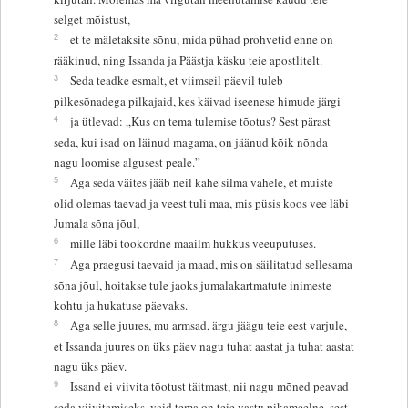
selget mõistust,
2
et te mäletaksite sõnu, mida pühad prohvetid enne on
rääkinud, ning Issanda ja Päästja käsku teie apostlitelt.
3
Seda teadke esmalt, et viimseil päevil tuleb
pilkesõnadega pilkajaid, kes käivad iseenese himude järgi
4
ja ütlevad: „Kus on tema tulemise tõotus? Sest pärast
seda, kui isad on läinud magama, on jäänud kõik nõnda
nagu loomise algusest peale.”
5
Aga seda väites jääb neil kahe silma vahele, et muiste
olid olemas taevad ja veest tuli maa, mis püsis koos vee läbi
Jumala sõna jõul,
6
mille läbi tookordne maailm hukkus veeuputuses.
7
Aga praegusi taevaid ja maad, mis on säilitatud sellesama
sõna jõul, hoitakse tule jaoks jumalakartmatute inimeste
kohtu ja hukatuse päevaks.
8
Aga selle juures, mu armsad, ärgu jäägu teie eest varjule,
et Issanda juures on üks päev nagu tuhat aastat ja tuhat aastat
nagu üks päev.
9
Issand ei viivita tõotust täitmast, nii nagu mõned peavad
seda viivitamiseks, vaid tema on teie vastu pikameelne, sest