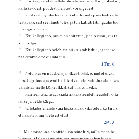
Kas keegi ehitab sellele alusele hoone kullast, hõbedast,
kalliskividest, puudest, heintest või õlgedest -
13
kord saab igaühe töö avalikuks. Issanda päev teeb selle
teatavaks, sest see ilmub tules, ja tuli katsub läbi igaühe töö,
missugune see on.
14
Kui kellegi töö, mis ta on ehitanud, jääb püsima, siis ta
saab palga.
15
Kui kellegi töö põleb ära, siis ta saab kahju, aga ta ise
päästetakse otsekui läbi tule.
1Tm 6
17
Neid, kes on nüüdsel ajal rikkad, käsi, et nad ei oleks
ülbed ega loodaks ebakindlale rikkusele, vaid Jumalale, kes
valmistab meile kõike rikkalikult maitsmiseks;
18
käsi neil teha head, saada rikkaks headelt tegudelt, olla
lahke ja helde käega,
19
talletades enesele vara heaks aluskiviks tuleviku tarvis,
et haarata kinni tõelisest elust.
2Pt 3
1
Mu armsad, see on nüüd juba teine kiri, mille ma teile
kirjutan. Mõlemas ma virgutan meenutamise kaudu teie