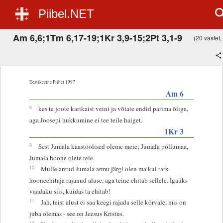
Piibel.NET
Am 6,6;1Tm 6,17-19;1Kr 3,9-15;2Pt 3,1-9
(20 vastet, 
Eestikeelne Piibel 1997
Am 6
6
kes te joote karikaist veini ja võiate endid parima õliga,
aga Joosepi hukkumine ei tee teile haiget.
1Kr 3
9
Sest Jumala kaastöölised oleme meie; Jumala põllumaa,
Jumala hoone olete teie.
10
Mulle antud Jumala armu järgi olen ma kui tark
hooneehitaja rajanud aluse, aga teine ehitab sellele. Igaüks
vaadaku siis, kuidas ta ehitab!
11
Jah, teist alust ei saa keegi rajada selle kõrvale, mis on
juba olemas - see on Jeesus Kristus.
12