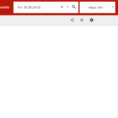
Piibel 1997
isainfo