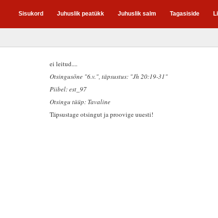
Sisukord
Juhuslik peatükk
Juhuslik salm
Tagasiside
L
ei leitud....
Otsingusõne "6.v."
, täpsustus: "Jh 20:19-31"
Piibel: est_97
Otsingu tüüp: Tavaline
Täpsustage otsingut ja proovige uuesti!