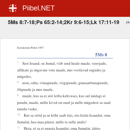
Piibel.NET
5Ms 8:7-18;Ps 65:2-14;2Kr 9:6-15;Lk 17:11-19
(44
Eestikeelne Piibel 1997
5Ms 8
7
Sest Issand, su Jumal, viib sind heale maale, veeojade,
allikate ja sügavate vete maale, mis voolavad orgudes ja
mägedes,
8
nisu, odra, viinapuude, viigipuude, granaatõunapuude,
õlipuude ja mee maale,
9
maale, kus sa ei söö leiba kehvuses, kus sul midagi ei
puudu, maale, mille kivid on raud ja mille mägedest sa saad
raiuda vaske.
10
Kui sa sööd ja su kõht saab täis, siis kiida Issandat, oma
Jumalat, hea maa pärast, mille ta sulle andis!
11
Hoia, et sa ei unusta Issandat, oma Jumalat, jättes