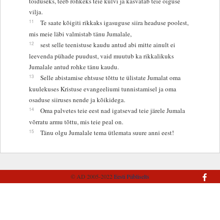
toiduseks, teeb rohkeks teie külvi ja kasvatab teie õiguse
vilja.
11
Te saate kõigiti rikkaks igasuguse siira headuse poolest,
mis meie läbi valmistab tänu Jumalale,
12
sest selle teenistuse kaudu antud abi mitte ainult ei
leevenda pühade puudust, vaid muutub ka rikkalikuks
Jumalale antud rohke tänu kaudu.
13
Selle abistamise ehtsuse tõttu te ülistate Jumalat oma
kuulekuses Kristuse evangeeliumi tunnistamisel ja oma
osaduse siiruses nende ja kõikidega.
14
Oma palvetes teie eest nad igatsevad teie järele Jumala
võrratu armu tõttu, mis teie peal on.
15
Tänu olgu Jumalale tema ütlemata suure anni eest!
© AD 2005-2022
Eesti Piibliselts