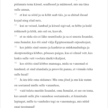
pidamata tema käsud, seadlused ja määrused, mis ma täna
sulle annan,
12
et kui sa sööd ja su kõht saab täis, ja sa ehitad ilusad
kojad ning elad neis,
13
kui su veised, lambad ja kitsed sigivad, su hõbe ja kuld
rohkeneb ja kõik, mis sul on, kasvab,
14
et su süda siis ei lähe suureliseks ja sa ei unusta Issandat,
oma Jumalat, kes tõi sind välja Egiptusemaalt orjusekojast,
15
kes juhtis sind suures ja kardetavas mürkmadudega ja
skorpionidega kõrbes, põuases paigas, kus ei olnud vett, kes
laskis sulle vett voolata ränikivikaljust,
16
kes söötis sind kõrbes mannaga, mida su vanemad ei
tundnud, et sind alandada ja proovile panna, et viimaks teha
sulle head!
17
Ja ära ütle oma südames: Mu oma jõud ja mu käe ramm
on soetanud mulle selle varanduse,
18
vaid tuleta meelde Issandat, oma Jumalat, et see on tema,
kes annab sulle jõu varanduse soetamiseks, et kinnitada
lepingut, mille ta vandudes tegi su vanematega, mis nüüd
ongi teostunud!