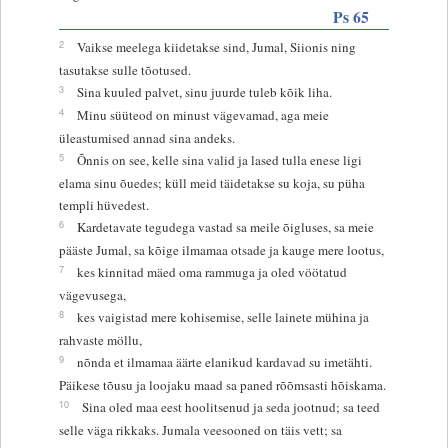
Ps 65
2
Vaikse meelega kiidetakse sind, Jumal, Siionis ning
tasutakse sulle tõotused.
3
Sina kuuled palvet, sinu juurde tuleb kõik liha.
4
Minu süüteod on minust vägevamad, aga meie
üleastumised annad sina andeks.
5
Õnnis on see, kelle sina valid ja lased tulla enese ligi
elama sinu õuedes; küll meid täidetakse su koja, su püha
templi hüvedest.
6
Kardetavate tegudega vastad sa meile õigluses, sa meie
pääste Jumal, sa kõige ilmamaa otsade ja kauge mere lootus,
7
kes kinnitad mäed oma rammuga ja oled vöötatud
vägevusega,
8
kes vaigistad mere kohisemise, selle lainete mühina ja
rahvaste möllu,
9
nõnda et ilmamaa äärte elanikud kardavad su imetähti.
Päikese tõusu ja loojaku maad sa paned rõõmsasti hõiskama.
10
Sina oled maa eest hoolitsenud ja seda jootnud; sa teed
selle väga rikkaks. Jumala veesooned on täis vett; sa