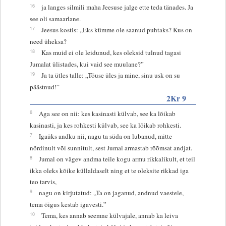
16
ja langes silmili maha Jeesuse jalge ette teda tänades. Ja
see oli samaarlane.
17
Jeesus kostis: „Eks kümme ole saanud puhtaks? Kus on
need üheksa?
18
Kas muid ei ole leidunud, kes oleksid tulnud tagasi
Jumalat ülistades, kui vaid see muulane?”
19
Ja ta ütles talle: „Tõuse üles ja mine, sinu usk on su
päästnud!”
2Kr 9
6
Aga see on nii: kes kasinasti külvab, see ka lõikab
kasinasti, ja kes rohkesti külvab, see ka lõikab rohkesti.
7
Igaüks andku nii, nagu ta süda on lubanud, mitte
nördinult või sunnitult, sest Jumal armastab rõõmsat andjat.
8
Jumal on vägev andma teile kogu armu rikkalikult, et teil
ikka oleks kõike küllaldaselt ning et te oleksite rikkad iga
teo tarvis,
9
nagu on kirjutatud: „Ta on jaganud, andnud vaestele,
tema õigus kestab igavesti.”
10
Tema, kes annab seemne külvajale, annab ka leiva