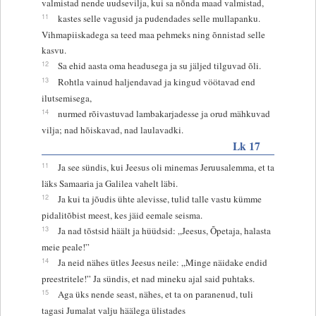
valmistad nende uudsevilja, kui sa nõnda maad valmistad,
11
kastes selle vagusid ja pudendades selle mullapanku.
Vihmapiiskadega sa teed maa pehmeks ning õnnistad selle
kasvu.
12
Sa ehid aasta oma headusega ja su jäljed tilguvad õli.
13
Rohtla vainud haljendavad ja kingud vöötavad end
ilutsemisega,
14
nurmed rõivastuvad lambakarjadesse ja orud mähkuvad
vilja; nad hõiskavad, nad laulavadki.
Lk 17
11
Ja see sündis, kui Jeesus oli minemas Jeruusalemma, et ta
läks Samaaria ja Galilea vahelt läbi.
12
Ja kui ta jõudis ühte alevisse, tulid talle vastu kümme
pidalitõbist meest, kes jäid eemale seisma.
13
Ja nad tõstsid häält ja hüüdsid: „Jeesus, Õpetaja, halasta
meie peale!”
14
Ja neid nähes ütles Jeesus neile: „Minge näidake endid
preestritele!” Ja sündis, et nad mineku ajal said puhtaks.
15
Aga üks nende seast, nähes, et ta on paranenud, tuli
tagasi Jumalat valju häälega ülistades