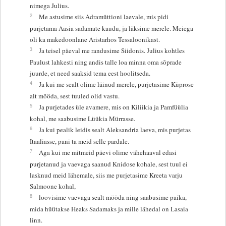
nimega Julius.
2
Me astusime siis Adramüttioni laevale, mis pidi
purjetama Aasia sadamate kaudu, ja läksime merele. Meiega
oli ka makedoonlane Aristarhos Tessaloonikast.
3
Ja teisel päeval me randusime Siidonis. Julius kohtles
Paulust lahkesti ning andis talle loa minna oma sõprade
juurde, et need saaksid tema eest hoolitseda.
4
Ja kui me sealt olime läinud merele, purjetasime Küprose
alt mööda, sest tuuled olid vastu.
5
Ja purjetades üle avamere, mis on Kiliikia ja Pamfüülia
kohal, me saabusime Lüükia Mürrasse.
6
Ja kui pealik leidis sealt Aleksandria laeva, mis purjetas
Itaaliasse, pani ta meid selle pardale.
7
Aga kui me mitmeid päevi olime vähehaaval edasi
purjetanud ja vaevaga saanud Knidose kohale, sest tuul ei
lasknud meid lähemale, siis me purjetasime Kreeta varju
Salmoone kohal,
8
loovisime vaevaga sealt mööda ning saabusime paika,
mida hüütakse Heaks Sadamaks ja mille lähedal on Lasaia
linn.