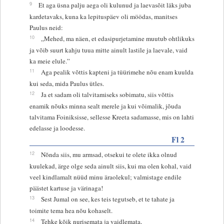
9
Et aga üsna palju aega oli kulunud ja laevasõit läks juba
kardetavaks, kuna ka lepituspäev oli möödas, manitses
Paulus neid:
10
„Mehed, ma näen, et edasipurjetamine muutub ohtlikuks
ja võib suurt kahju tuua mitte ainult lastile ja laevale, vaid
ka meie elule.”
11
Aga pealik võttis kapteni ja tüürimehe nõu enam kuulda
kui seda, mida Paulus ütles.
12
Ja et sadam oli talvitamiseks sobimatu, siis võttis
enamik nõuks minna sealt merele ja kui võimalik, jõuda
talvitama Foiniksisse, sellesse Kreeta sadamasse, mis on lahti
edelasse ja loodesse.
Fl 2
12
Nõnda siis, mu armsad, otsekui te olete ikka olnud
kuulekad, ärge olge seda ainult siis, kui ma olen kohal, vaid
veel kindlamalt nüüd minu äraolekul; valmistage endile
päästet kartuse ja värinaga!
13
Sest Jumal on see, kes teis tegutseb, et te tahate ja
toimite tema hea nõu kohaselt.
14
Tehke kõik nurisemata ja vaidlemata,