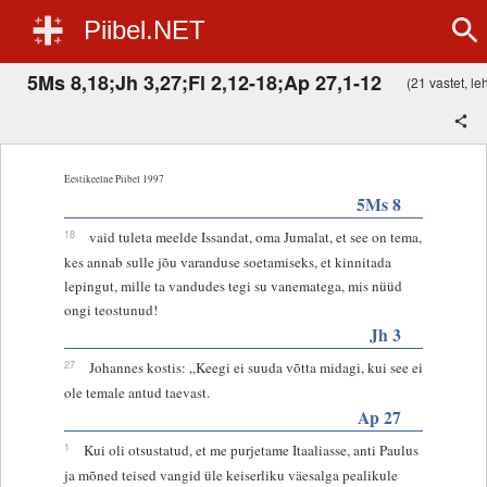
Piibel.NET
5Ms 8,18;Jh 3,27;Fl 2,12-18;Ap 27,1-12
(21 vastet, leh
Eestikeelne Piibel 1997
5Ms 8
18
vaid tuleta meelde Issandat, oma Jumalat, et see on tema,
kes annab sulle jõu varanduse soetamiseks, et kinnitada
lepingut, mille ta vandudes tegi su vanematega, mis nüüd
ongi teostunud!
Jh 3
27
Johannes kostis: „Keegi ei suuda võtta midagi, kui see ei
ole temale antud taevast.
Ap 27
1
Kui oli otsustatud, et me purjetame Itaaliasse, anti Paulus
ja mõned teised vangid üle keiserliku väesalga pealikule