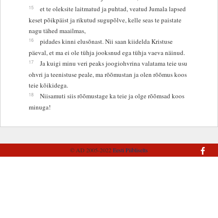
15
et te oleksite laitmatud ja puhtad, veatud Jumala lapsed
keset põikpäist ja rikutud sugupõlve, kelle seas te paistate
nagu tähed maailmas,
16
pidades kinni elusõnast. Nii saan kiidelda Kristuse
päeval, et ma ei ole tühja jooksnud ega tühja vaeva näinud.
17
Ja kuigi minu veri peaks joogiohvrina valatama teie usu
ohvri ja teenistuse peale, ma rõõmustan ja olen rõõmus koos
teie kõikidega.
18
Niisamuti siis rõõmustage ka teie ja olge rõõmsad koos
minuga!
© AD 2005-2022
Eesti Piibliselts