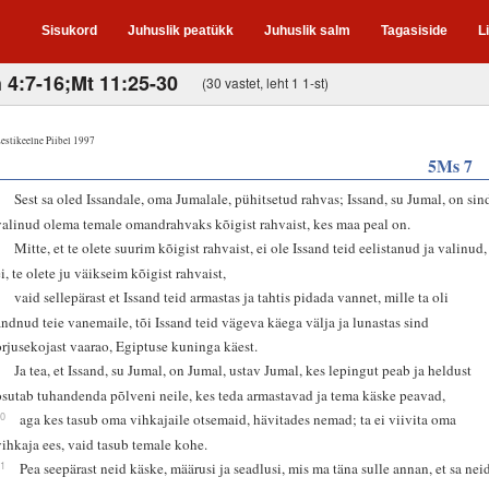
Sisukord
Juhuslik peatükk
Juhuslik salm
Tagasiside
L
 4:7-16;Mt 11:25-30
(30 vastet, leht 1 1-st)
estikeelne Piibel 1997
5Ms 7
6
Sest sa oled Issandale, oma Jumalale, pühitsetud rahvas; Issand, su Jumal, on sin
valinud olema temale omandrahvaks kõigist rahvaist, kes maa peal on.
7
Mitte, et te olete suurim kõigist rahvaist, ei ole Issand teid eelistanud ja valinud,
ei, te olete ju väikseim kõigist rahvaist,
8
vaid sellepärast et Issand teid armastas ja tahtis pidada vannet, mille ta oli
andnud teie vanemaile, tõi Issand teid vägeva käega välja ja lunastas sind
orjusekojast vaarao, Egiptuse kuninga käest.
9
Ja tea, et Issand, su Jumal, on Jumal, ustav Jumal, kes lepingut peab ja heldust
osutab tuhandenda põlveni neile, kes teda armastavad ja tema käske peavad,
10
aga kes tasub oma vihkajaile otsemaid, hävitades nemad; ta ei viivita oma
vihkaja ees, vaid tasub temale kohe.
11
Pea seepärast neid käske, määrusi ja seadlusi, mis ma täna sulle annan, et sa nei