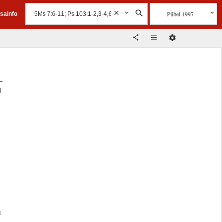
Piibel 1997
isainfo
d
d