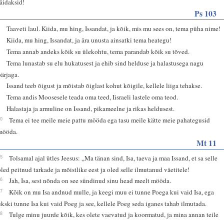
täidaksid!
Ps 103
1
Taaveti laul. Kiida, mu hing, Issandat, ja kõik, mis mu sees on, tema püha nime!
2
Kiida, mu hing, Issandat, ja ära unusta ainsatki tema heategu!
3
Tema annab andeks kõik su ülekohtu, tema parandab kõik su tõved.
4
Tema lunastab su elu hukatusest ja ehib sind helduse ja halastusega nagu
pärjaga.
6
Issand teeb õigust ja mõistab õiglast kohut kõigile, kellele liiga tehakse.
7
Tema andis Moosesele teada oma teed, Iisraeli lastele oma teod.
8
Halastaja ja armuline on Issand, pikameelne ja rikas heldusest.
10
Tema ei tee meile meie pattu mööda ega tasu meile kätte meie pahategusid
mööda.
Mt 11
25
Tolsamal ajal ütles Jeesus: „Ma tänan sind, Isa, taeva ja maa Issand, et sa selle
oled peitnud tarkade ja mõistlike eest ja oled selle ilmutanud väetitele!
26
Jah, Isa, sest nõnda on see sündinud sinu head meelt mööda.
27
Kõik on mu Isa andnud mulle, ja keegi muu ei tunne Poega kui vaid Isa, ega
ükski tunne Isa kui vaid Poeg ja see, kellele Poeg seda iganes tahab ilmutada.
28
Tulge minu juurde kõik, kes olete vaevatud ja koormatud, ja mina annan teile