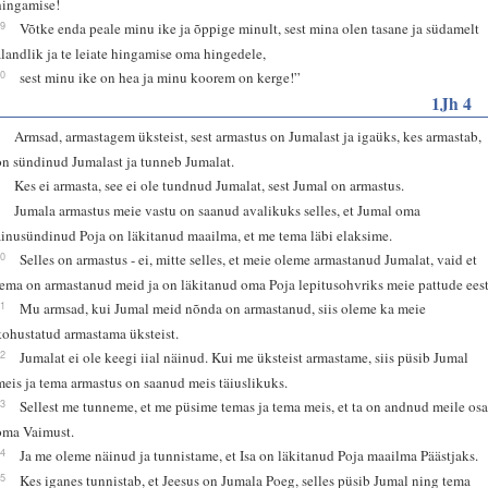
hingamise!
29
Võtke enda peale minu ike ja õppige minult, sest mina olen tasane ja südamelt
alandlik ja te leiate hingamise oma hingedele,
30
sest minu ike on hea ja minu koorem on kerge!”
1Jh 4
7
Armsad, armastagem üksteist, sest armastus on Jumalast ja igaüks, kes armastab,
on sündinud Jumalast ja tunneb Jumalat.
8
Kes ei armasta, see ei ole tundnud Jumalat, sest Jumal on armastus.
9
Jumala armastus meie vastu on saanud avalikuks selles, et Jumal oma
ainusündinud Poja on läkitanud maailma, et me tema läbi elaksime.
10
Selles on armastus - ei, mitte selles, et meie oleme armastanud Jumalat, vaid et
tema on armastanud meid ja on läkitanud oma Poja lepitusohvriks meie pattude eest
11
Mu armsad, kui Jumal meid nõnda on armastanud, siis oleme ka meie
kohustatud armastama üksteist.
12
Jumalat ei ole keegi iial näinud. Kui me üksteist armastame, siis püsib Jumal
meis ja tema armastus on saanud meis täiuslikuks.
13
Sellest me tunneme, et me püsime temas ja tema meis, et ta on andnud meile os
oma Vaimust.
14
Ja me oleme näinud ja tunnistame, et Isa on läkitanud Poja maailma Päästjaks.
15
Kes iganes tunnistab, et Jeesus on Jumala Poeg, selles püsib Jumal ning tema