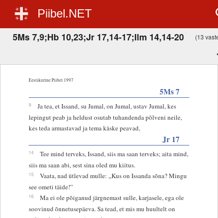
Piibel.NET
5Ms 7,9;Hb 10,23;Jr 17,14-17;Ilm 14,14-20
(13 vaste
Eestikeelne Piibel 1997
5Ms 7
9
Ja tea, et Issand, su Jumal, on Jumal, ustav Jumal, kes
lepingut peab ja heldust osutab tuhandenda põlveni neile,
kes teda armastavad ja tema käske peavad,
Jr 17
14
Tee mind terveks, Issand, siis ma saan terveks; aita mind,
siis ma saan abi, sest sina oled mu kiitus.
15
Vaata, nad ütlevad mulle: „Kus on Issanda sõna? Mingu
see ometi täide!”
16
Ma ei ole põiganud järgnemast sulle, karjasele, ega ole
soovinud õnnetusepäeva. Sa tead, et mis mu huultelt on