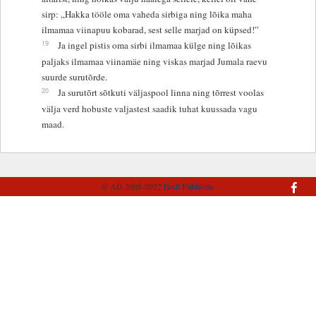
sirp: „Hakka tööle oma vaheda sirbiga ning lõika maha
ilmamaa viinapuu kobarad, sest selle marjad on küpsed!”
19
Ja ingel pistis oma sirbi ilmamaa külge ning lõikas
paljaks ilmamaa viinamäe ning viskas marjad Jumala raevu
suurde surutõrde.
20
Ja surutõrt sõtkuti väljaspool linna ning tõrrest voolas
välja verd hobuste valjastest saadik tuhat kuussada vagu
maad.
© AD 2005-2022
Eesti Piibliselts