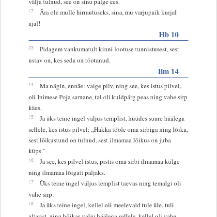
välja tulnud, see on sinu palge ees.
17
Ära ole mulle hirmutuseks, sina, mu varjupaik kurjal
ajal!
Hb 10
23
Pidagem vankumatult kinni lootuse tunnistusest, sest
ustav on, kes seda on tõotanud.
Ilm 14
14
Ma nägin, ennäe: valge pilv, ning see, kes istus pilvel,
oli Inimese Poja sarnane, tal oli kuldpärg peas ning vahe sirp
käes.
15
Ja üks teine ingel väljus templist, hüüdes suure häälega
sellele, kes istus pilvel: „Hakka tööle oma sirbiga ning lõika,
sest lõikustund on tulnud, sest ilmamaa lõikus on juba
küps.”
16
Ja see, kes pilvel istus, pistis oma sirbi ilmamaa külge
ning ilmamaa lõigati paljaks.
17
Üks teine ingel väljus templist taevas ning temalgi oli
vahe sirp.
18
Ja üks teine ingel, kellel oli meelevald tule üle, tuli
altarist, ning hõikas valju häälega sellele, kellel oli vahe