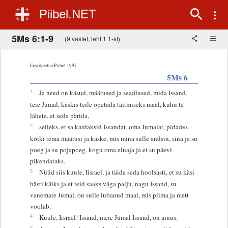
Piibel.NET
5Ms 6:1-9
(9 vastet, leht 1 1-st)
Eestikeelne Piibel 1997
5Ms 6
1
Ja need on käsud, määrused ja seadlused, mida Issand,
teie Jumal, käskis teile õpetada täitmiseks maal, kuhu te
lähete, et seda pärida,
2
selleks, et sa kardaksid Issandat, oma Jumalat, pidades
kõiki tema määrusi ja käske, mis mina sulle andsin, sina ja su
poeg ja su pojapoeg, kogu oma eluaja ja et su päevi
pikendataks.
3
Nüüd siis kuule, Iisrael, ja täida seda hoolsasti, et su käsi
hästi käiks ja et teid saaks väga palju, nagu Issand, su
vanemate Jumal, on sulle lubanud maal, mis piima ja mett
voolab.
4
Kuule, Iisrael! Issand, meie Jumal Issand, on ainus.
5