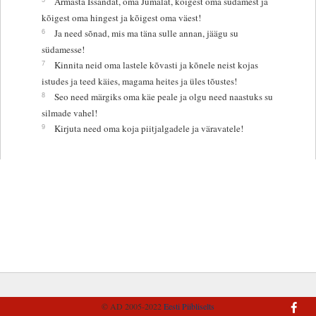
Armasta Issandat, oma Jumalat, kõigest oma südamest ja
kõigest oma hingest ja kõigest oma väest!
6
Ja need sõnad, mis ma täna sulle annan, jäägu su
südamesse!
7
Kinnita neid oma lastele kõvasti ja kõnele neist kojas
istudes ja teed käies, magama heites ja üles tõustes!
8
Seo need märgiks oma käe peale ja olgu need naastuks su
silmade vahel!
9
Kirjuta need oma koja piitjalgadele ja väravatele!
© AD 2005-2022
Eesti Piibliselts