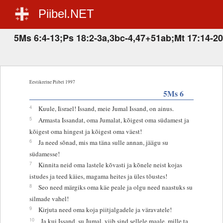
Piibel.NET
5Ms 6:4-13;Ps 18:2-3a,3bc-4,47+51ab;Mt 17:14-20
Eestikeelne Piibel 1997
5Ms 6
4
Kuule, Iisrael! Issand, meie Jumal Issand, on ainus.
5
Armasta Issandat, oma Jumalat, kõigest oma südamest ja
kõigest oma hingest ja kõigest oma väest!
6
Ja need sõnad, mis ma täna sulle annan, jäägu su
südamesse!
7
Kinnita neid oma lastele kõvasti ja kõnele neist kojas
istudes ja teed käies, magama heites ja üles tõustes!
8
Seo need märgiks oma käe peale ja olgu need naastuks su
silmade vahel!
9
Kirjuta need oma koja piitjalgadele ja väravatele!
10
Ja kui Issand, su Jumal, viib sind sellele maale, mille ta