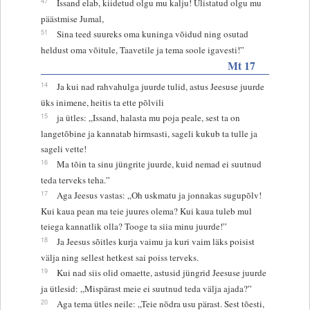
47
Issand elab, kiidetud olgu mu kalju! Ülistatud olgu mu
päästmise Jumal,
51
Sina teed suureks oma kuninga võidud ning osutad
heldust oma võitule, Taavetile ja tema soole igavesti!”
Mt 17
14
Ja kui nad rahvahulga juurde tulid, astus Jeesuse juurde
üks inimene, heitis ta ette põlvili
15
ja ütles: „Issand, halasta mu poja peale, sest ta on
langetõbine ja kannatab hirmsasti, sageli kukub ta tulle ja
sageli vette!
16
Ma tõin ta sinu jüngrite juurde, kuid nemad ei suutnud
teda terveks teha.”
17
Aga Jeesus vastas: „Oh uskmatu ja jonnakas sugupõlv!
Kui kaua pean ma teie juures olema? Kui kaua tuleb mul
teiega kannatlik olla? Tooge ta siia minu juurde!”
18
Ja Jeesus sõitles kurja vaimu ja kuri vaim läks poisist
välja ning sellest hetkest sai poiss terveks.
19
Kui nad siis olid omaette, astusid jüngrid Jeesuse juurde
ja ütlesid: „Mispärast meie ei suutnud teda välja ajada?”
20
Aga tema ütles neile: „Teie nõdra usu pärast. Sest tõesti,