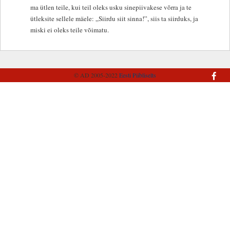
ma ütlen teile, kui teil oleks usku sinepiivakese võrra ja te
ütleksite sellele mäele: „Siirdu siit sinna!”, siis ta siirduks, ja
miski ei oleks teile võimatu.
© AD 2005-2022
Eesti Piibliselts