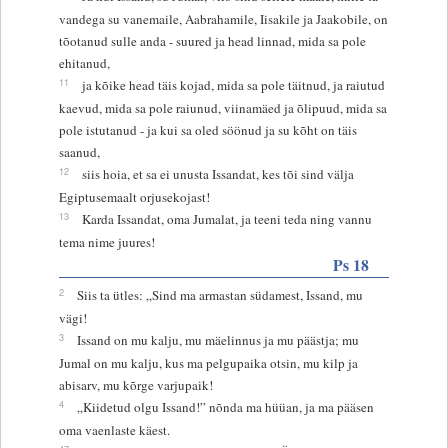
vandega su vanemaile, Aabrahamile, Iisakile ja Jaakobile, on
tõotanud sulle anda - suured ja head linnad, mida sa pole
ehitanud,
11
ja kõike head täis kojad, mida sa pole täitnud, ja raiutud
kaevud, mida sa pole raiunud, viinamäed ja õlipuud, mida sa
pole istutanud - ja kui sa oled söönud ja su kõht on täis
saanud,
12
siis hoia, et sa ei unusta Issandat, kes tõi sind välja
Egiptusemaalt orjusekojast!
13
Karda Issandat, oma Jumalat, ja teeni teda ning vannu
tema nime juures!
Ps 18
2
Siis ta ütles: „Sind ma armastan südamest, Issand, mu
vägi!
3
Issand on mu kalju, mu mäelinnus ja mu päästja; mu
Jumal on mu kalju, kus ma pelgupaika otsin, mu kilp ja
abisarv, mu kõrge varjupaik!
4
„Kiidetud olgu Issand!” nõnda ma hüüan, ja ma pääsen
oma vaenlaste käest.