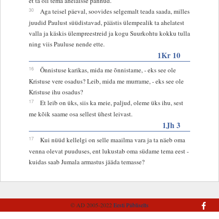
et ta oli tema ahelaisse pannud.
30
Aga teisel päeval, soovides selgemalt teada saada, milles
juudid Paulust süüdistavad, päästis ülempealik ta ahelatest
valla ja käskis ülempreestreid ja kogu Suurkohtu kokku tulla
ning viis Pauluse nende ette.
1Kr 10
16
Õnnistuse karikas, mida me õnnistame, - eks see ole
Kristuse vere osadus? Leib, mida me murrame, - eks see ole
Kristuse ihu osadus?
17
Et leib on üks, siis ka meie, paljud, oleme üks ihu, sest
me kõik saame osa sellest ühest leivast.
1Jh 3
17
Kui nüüd kellelgi on selle maailma vara ja ta näeb oma
venna olevat puuduses, ent lukustab oma südame tema eest -
kuidas saab Jumala armastus jääda temasse?
© AD 2005-2022
Eesti Piibliselts