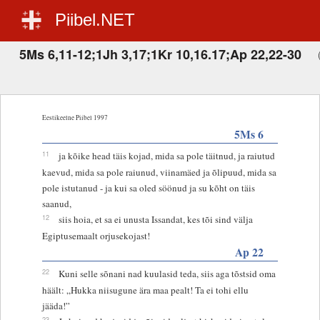
Piibel.NET
5Ms 6,11-12;1Jh 3,17;1Kr 10,16.17;Ap 22,22-30
Eestikeelne Piibel 1997
5Ms 6
11
ja kõike head täis kojad, mida sa pole täitnud, ja raiutud
kaevud, mida sa pole raiunud, viinamäed ja õlipuud, mida sa
pole istutanud - ja kui sa oled söönud ja su kõht on täis
saanud,
12
siis hoia, et sa ei unusta Issandat, kes tõi sind välja
Egiptusemaalt orjusekojast!
Ap 22
22
Kuni selle sõnani nad kuulasid teda, siis aga tõstsid oma
häält: „Hukka niisugune ära maa pealt! Ta ei tohi ellu
jääda!”
23