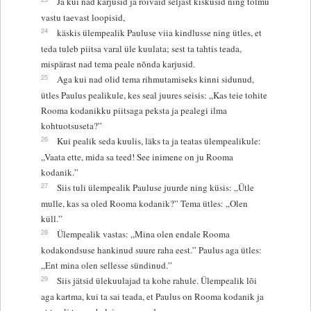
Ja kui nad karjusid ja rõivaid seljast kiskusid ning tolmu
vastu taevast loopisid,
24
käskis ülempealik Pauluse viia kindlusse ning ütles, et
teda tuleb piitsa varal üle kuulata; sest ta tahtis teada,
mispärast nad tema peale nõnda karjusid.
25
Aga kui nad olid tema rihmutamiseks kinni sidunud,
ütles Paulus pealikule, kes seal juures seisis: „Kas teie tohite
Rooma kodanikku piitsaga peksta ja pealegi ilma
kohtuotsuseta?”
26
Kui pealik seda kuulis, läks ta ja teatas ülempealikule:
„Vaata ette, mida sa teed! See inimene on ju Rooma
kodanik.”
27
Siis tuli ülempealik Pauluse juurde ning küsis: „Ütle
mulle, kas sa oled Rooma kodanik?” Tema ütles: „Olen
küll.”
28
Ülempealik vastas: „Mina olen endale Rooma
kodakondsuse hankinud suure raha eest.” Paulus aga ütles:
„Ent mina olen sellesse sündinud.”
29
Siis jätsid ülekuulajad ta kohe rahule. Ülempealik lõi
aga kartma, kui ta sai teada, et Paulus on Rooma kodanik ja