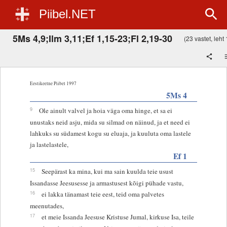
Piibel.NET
5Ms 4,9;Ilm 3,11;Ef 1,15-23;Fl 2,19-30
(23 vastet, leht 
Eestikeelne Piibel 1997
5Ms 4
9
Ole ainult valvel ja hoia väga oma hinge, et sa ei
unustaks neid asju, mida su silmad on näinud, ja et need ei
lahkuks su südamest kogu su eluaja, ja kuuluta oma lastele
ja lastelastele,
Ef 1
15
Seepärast ka mina, kui ma sain kuulda teie usust
Issandasse Jeesusesse ja armastusest kõigi pühade vastu,
16
ei lakka tänamast teie eest, teid oma palvetes
meenutades,
17
et meie Issanda Jeesuse Kristuse Jumal, kirkuse Isa, teile