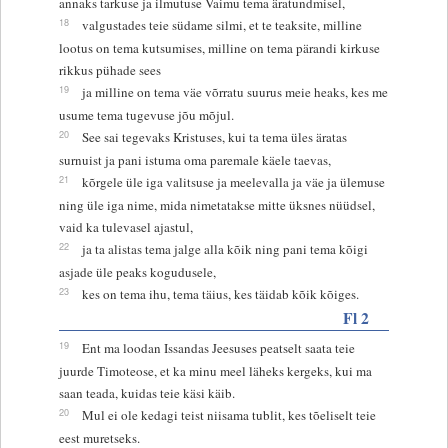
annaks tarkuse ja ilmutuse Vaimu tema äratundmisel,
18
valgustades teie südame silmi, et te teaksite, milline
lootus on tema kutsumises, milline on tema pärandi kirkuse
rikkus pühade sees
19
ja milline on tema väe võrratu suurus meie heaks, kes me
usume tema tugevuse jõu mõjul.
20
See sai tegevaks Kristuses, kui ta tema üles äratas
surnuist ja pani istuma oma paremale käele taevas,
21
kõrgele üle iga valitsuse ja meelevalla ja väe ja ülemuse
ning üle iga nime, mida nimetatakse mitte üksnes nüüdsel,
vaid ka tulevasel ajastul,
22
ja ta alistas tema jalge alla kõik ning pani tema kõigi
asjade üle peaks kogudusele,
23
kes on tema ihu, tema täius, kes täidab kõik kõiges.
Fl 2
19
Ent ma loodan Issandas Jeesuses peatselt saata teie
juurde Timoteose, et ka minu meel läheks kergeks, kui ma
saan teada, kuidas teie käsi käib.
20
Mul ei ole kedagi teist niisama tublit, kes tõeliselt teie
eest muretseks.