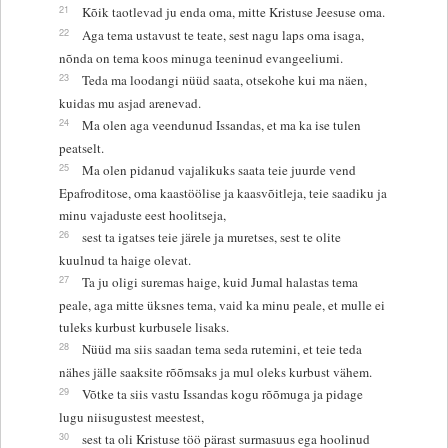
21
Kõik taotlevad ju enda oma, mitte Kristuse Jeesuse oma.
22
Aga tema ustavust te teate, sest nagu laps oma isaga,
nõnda on tema koos minuga teeninud evangeeliumi.
23
Teda ma loodangi nüüd saata, otsekohe kui ma näen,
kuidas mu asjad arenevad.
24
Ma olen aga veendunud Issandas, et ma ka ise tulen
peatselt.
25
Ma olen pidanud vajalikuks saata teie juurde vend
Epafroditose, oma kaastöölise ja kaasvõitleja, teie saadiku ja
minu vajaduste eest hoolitseja,
26
sest ta igatses teie järele ja muretses, sest te olite
kuulnud ta haige olevat.
27
Ta ju oligi suremas haige, kuid Jumal halastas tema
peale, aga mitte üksnes tema, vaid ka minu peale, et mulle ei
tuleks kurbust kurbusele lisaks.
28
Nüüd ma siis saadan tema seda rutemini, et teie teda
nähes jälle saaksite rõõmsaks ja mul oleks kurbust vähem.
29
Võtke ta siis vastu Issandas kogu rõõmuga ja pidage
lugu niisugustest meestest,
30
sest ta oli Kristuse töö pärast surmasuus ega hoolinud