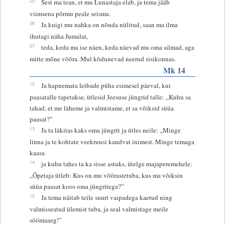
25
Sest ma tean, et mu Lunastaja elab, ja tema jääb
viimsena põrmu peale seisma.
26
Ja kuigi mu nahka on nõnda nülitud, saan ma ilma
ihutagi näha Jumalat,
27
teda, keda ma ise näen, keda näevad mu oma silmad, aga
mitte mõne võõra. Mul kõdunevad neerud sisikonnas.
Mk 14
12
Ja hapnemata leibade püha esimesel päeval, kui
paasatalle tapetakse, ütlesid Jeesuse jüngrid talle: „Kuhu sa
tahad, et me läheme ja valmistame, et sa võiksid süüa
paasat?”
13
Ja ta läkitas kaks oma jüngrit ja ütles neile: „Minge
linna ja te kohtate veekruusi kandvat inimest. Minge temaga
kaasa
14
ja kuhu tahes ta ka sisse astuks, ütelge majaperemehele:
„Õpetaja ütleb: Kus on mu võõrastetuba, kus ma võiksin
süüa paasat koos oma jüngritega?”
15
Ja tema näitab teile suurt vaipadega kaetud ning
valmisseatud ülemist tuba, ja seal valmistage meile
söömaaeg!”