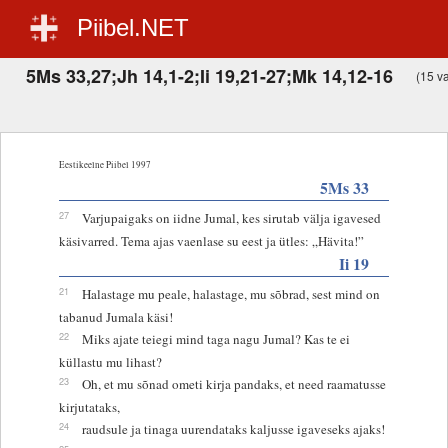
Piibel.NET
5Ms 33,27;Jh 14,1-2;Ii 19,21-27;Mk 14,12-16
(15 va
Eestikeelne Piibel 1997
5Ms 33
27
Varjupaigaks on iidne Jumal, kes sirutab välja igavesed
käsivarred. Tema ajas vaenlase su eest ja ütles: „Hävita!”
Ii 19
21
Halastage mu peale, halastage, mu sõbrad, sest mind on
tabanud Jumala käsi!
22
Miks ajate teiegi mind taga nagu Jumal? Kas te ei
küllastu mu lihast?
23
Oh, et mu sõnad ometi kirja pandaks, et need raamatusse
kirjutataks,
24
raudsule ja tinaga uurendataks kaljusse igaveseks ajaks!