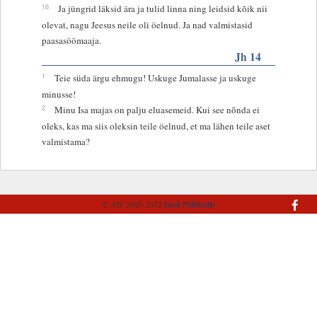
16
Ja jüngrid läksid ära ja tulid linna ning leidsid kõik nii
olevat, nagu Jeesus neile oli öelnud. Ja nad valmistasid
paasasöömaaja.
Jh 14
1
Teie süda ärgu ehmugu! Uskuge Jumalasse ja uskuge
minusse!
2
Minu Isa majas on palju eluasemeid. Kui see nõnda ei
oleks, kas ma siis oleksin teile öelnud, et ma lähen teile aset
valmistama?
© AD 2005-2022
Eesti Piibliselts