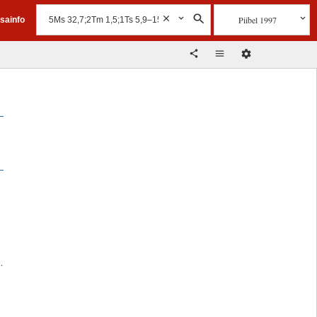
Piibel 1997
isainfo
a
.