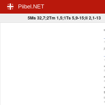
Piibel.NET
5Ms 32,7;2Tm 1,5;1Ts 5,9-15;Ii 2,1-13
E