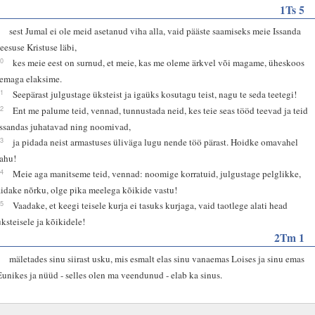
1Ts 5
9
sest Jumal ei ole meid asetanud viha alla, vaid pääste saamiseks meie Issanda
Jeesuse Kristuse läbi,
10
kes meie eest on surnud, et meie, kas me oleme ärkvel või magame, üheskoos
temaga elaksime.
11
Seepärast julgustage üksteist ja igaüks kosutagu teist, nagu te seda teetegi!
12
Ent me palume teid, vennad, tunnustada neid, kes teie seas tööd teevad ja teid
Issandas juhatavad ning noomivad,
13
ja pidada neist armastuses üliväga lugu nende töö pärast. Hoidke omavahel
rahu!
14
Meie aga manitseme teid, vennad: noomige korratuid, julgustage pelglikke,
aidake nõrku, olge pika meelega kõikide vastu!
15
Vaadake, et keegi teisele kurja ei tasuks kurjaga, vaid taotlege alati head
üksteisele ja kõikidele!
2Tm 1
5
mäletades sinu siirast usku, mis esmalt elas sinu vanaemas Loises ja sinu emas
Eunikes ja nüüd - selles olen ma veendunud - elab ka sinus.