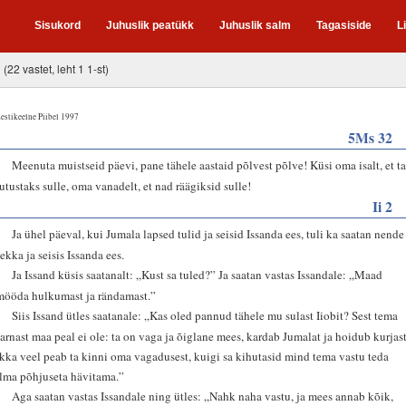
Sisukord
Juhuslik peatükk
Juhuslik salm
Tagasiside
L
(22 vastet, leht 1 1-st)
estikeelne Piibel 1997
5Ms 32
7
Meenuta muistseid päevi, pane tähele aastaid põlvest põlve! Küsi oma isalt, et t
jutustaks sulle, oma vanadelt, et nad räägiksid sulle!
Ii 2
1
Ja ühel päeval, kui Jumala lapsed tulid ja seisid Issanda ees, tuli ka saatan nende
sekka ja seisis Issanda ees.
2
Ja Issand küsis saatanalt: „Kust sa tuled?” Ja saatan vastas Issandale: „Maad
mööda hulkumast ja rändamast.”
3
Siis Issand ütles saatanale: „Kas oled pannud tähele mu sulast Iiobit? Sest tema
sarnast maa peal ei ole: ta on vaga ja õiglane mees, kardab Jumalat ja hoidub kurjast
Ikka veel peab ta kinni oma vagadusest, kuigi sa kihutasid mind tema vastu teda
ilma põhjuseta hävitama.”
4
Aga saatan vastas Issandale ning ütles: „Nahk naha vastu, ja mees annab kõik,