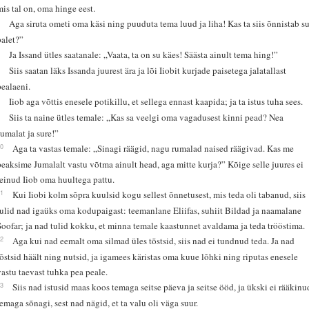
mis tal on, oma hinge eest.
5
Aga siruta ometi oma käsi ning puuduta tema luud ja liha! Kas ta siis õnnistab s
palet?”
6
Ja Issand ütles saatanale: „Vaata, ta on su käes! Säästa ainult tema hing!”
7
Siis saatan läks Issanda juurest ära ja lõi Iiobit kurjade paisetega jalatallast
pealaeni.
8
Iiob aga võttis enesele potikillu, et sellega ennast kaapida; ja ta istus tuha sees.
9
Siis ta naine ütles temale: „Kas sa veelgi oma vagadusest kinni pead? Nea
Jumalat ja sure!”
10
Aga ta vastas temale: „Sinagi räägid, nagu rumalad naised räägivad. Kas me
peaksime Jumalalt vastu võtma ainult head, aga mitte kurja?” Kõige selle juures ei
teinud Iiob oma huultega pattu.
11
Kui Iiobi kolm sõpra kuulsid kogu sellest õnnetusest, mis teda oli tabanud, siis
tulid nad igaüks oma kodupaigast: teemanlane Eliifas, suhiit Bildad ja naamalane
Soofar; ja nad tulid kokku, et minna temale kaastunnet avaldama ja teda trööstima.
12
Aga kui nad eemalt oma silmad üles tõstsid, siis nad ei tundnud teda. Ja nad
tõstsid häält ning nutsid, ja igamees käristas oma kuue lõhki ning riputas enesele
vastu taevast tuhka pea peale.
13
Siis nad istusid maas koos temaga seitse päeva ja seitse ööd, ja ükski ei rääkinu
temaga sõnagi, sest nad nägid, et ta valu oli väga suur.