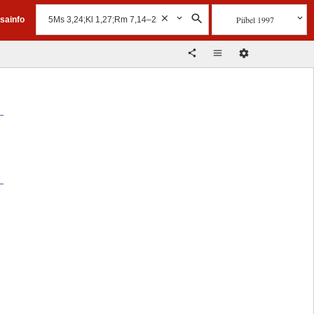
Piibel 1997
isainfo