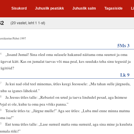
Sisukord
Juhuslik peatükk
Juhuslik salm
Tagasiside
L
62
(20 vastet, leht 1 1-st)
estikeelne Piibel 1997
5Ms 3
24
„Issand Jumal! Sina oled oma sulasele hakanud näitama oma suurust ja oma
vägevat kätt. Kas on jumalat taevas või maa peal, kes suudaks teha sinu tegusid ja
vägitöid?
Lk 9
57
Ja kui nad olid teel minemas, ütles keegi Jeesusele: „Ma tahan sulle järgneda,
kuhu sa iganes läheksid.”
58
Ja Jeesus ütles talle: „Rebastel on urud ja taeva lindudel pesad, aga Inimese
Pojal ei ole, kuhu ta oma pea võiks panna.”
59
Teisele ütles ta: „Järgne mulle!” Aga see ütles: „Luba mul enne minna matma
oma isa!”
60
Ent tema ütles talle: „Lase surnuil matta oma surnuid, aga sina mine ja kuuluta
Jumala riiki!”