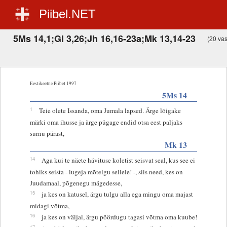
Piibel.NET
5Ms 14,1;Gl 3,26;Jh 16,16-23a;Mk 13,14-23
(20 vast
Eestikeelne Piibel 1997
5Ms 14
1
Teie olete Issanda, oma Jumala lapsed. Ärge lõigake
märki oma ihusse ja ärge pügage endid otsa eest paljaks
surnu pärast,
Mk 13
14
Aga kui te näete hävituse koletist seisvat seal, kus see ei
tohiks seista - lugeja mõtelgu sellele! -, siis need, kes on
Juudamaal, põgenegu mägedesse,
15
ja kes on katusel, ärgu tulgu alla ega mingu oma majast
midagi võtma,
16
ja kes on väljal, ärgu pöördugu tagasi võtma oma kuube!
17