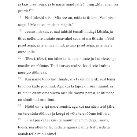
ja taas pisut aega, ja te näete mind jälle!” ning „Ma lähen Isa
juurde!”?”
18
Nad ütlesid siis: „Mis see on, mida ta ütleb: „Veel pisut
aega”? Me ei tea, mida ta räägib.”
19
Jeesus märkas, et nad tahtsid temalt midagi küsida, ja
ütles neile: „Te arutate omavahel seda, et ma ütlesin: „Veel
pisut aega, ja te ei näe mind, ja taas pisut aega, ja te näete
mind jälle.”
20
Tõesti, tõesti, ma ütlen teile, teie nutate ja kaeblete, aga
maailm on rõõmus. Teid kurvastatakse, kuid teie kurbus
muutub rõõmuks.
21
Kui naine toob last ilmale, siis ta on murelik, sest tema
tund on kätte jõudnud. Aga kui ta lapse on sünnitanud, ei
tuleta ta enam oma vaeva meelde rõõmu pärast, et inimene
on sündinud maailma.
22
Nüüd on teilgi muretsemist, aga kui ma näen teid jälle,
on teie süda rõõmus ja keegi ei võta teie rõõmu teilt ära.
23
Ja sel päeval ei küsi te minult enam midagi. Tõesti,
tõesti, ma ütlen teile, mida te iganes palute Isalt, seda ta
annab teile minu nimel.