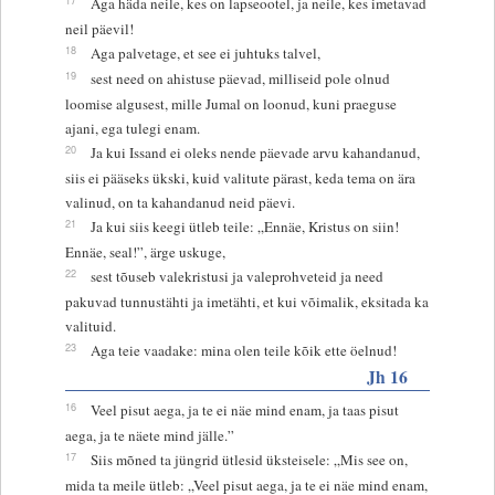
Aga häda neile, kes on lapseootel, ja neile, kes imetavad
neil päevil!
18
Aga palvetage, et see ei juhtuks talvel,
19
sest need on ahistuse päevad, milliseid pole olnud
loomise algusest, mille Jumal on loonud, kuni praeguse
ajani, ega tulegi enam.
20
Ja kui Issand ei oleks nende päevade arvu kahandanud,
siis ei pääseks ükski, kuid valitute pärast, keda tema on ära
valinud, on ta kahandanud neid päevi.
21
Ja kui siis keegi ütleb teile: „Ennäe, Kristus on siin!
Ennäe, seal!”, ärge uskuge,
22
sest tõuseb valekristusi ja valeprohveteid ja need
pakuvad tunnustähti ja imetähti, et kui võimalik, eksitada ka
valituid.
23
Aga teie vaadake: mina olen teile kõik ette öelnud!
Jh 16
16
Veel pisut aega, ja te ei näe mind enam, ja taas pisut
aega, ja te näete mind jälle.”
17
Siis mõned ta jüngrid ütlesid üksteisele: „Mis see on,
mida ta meile ütleb: „Veel pisut aega, ja te ei näe mind enam,