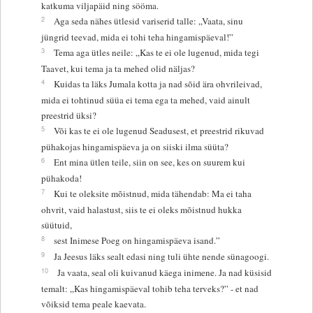
katkuma viljapäid ning sööma.
2
Aga seda nähes ütlesid variserid talle: „Vaata, sinu
jüngrid teevad, mida ei tohi teha hingamispäeval!”
3
Tema aga ütles neile: „Kas te ei ole lugenud, mida tegi
Taavet, kui tema ja ta mehed olid näljas?
4
Kuidas ta läks Jumala kotta ja nad sõid ära ohvrileivad,
mida ei tohtinud süüa ei tema ega ta mehed, vaid ainult
preestrid üksi?
5
Või kas te ei ole lugenud Seadusest, et preestrid rikuvad
pühakojas hingamispäeva ja on siiski ilma süüta?
6
Ent mina ütlen teile, siin on see, kes on suurem kui
pühakoda!
7
Kui te oleksite mõistnud, mida tähendab: Ma ei taha
ohvrit, vaid halastust, siis te ei oleks mõistnud hukka
süütuid,
8
sest Inimese Poeg on hingamispäeva isand.”
9
Ja Jeesus läks sealt edasi ning tuli ühte nende sünagoogi.
10
Ja vaata, seal oli kuivanud käega inimene. Ja nad küsisid
temalt: „Kas hingamispäeval tohib teha terveks?” - et nad
võiksid tema peale kaevata.