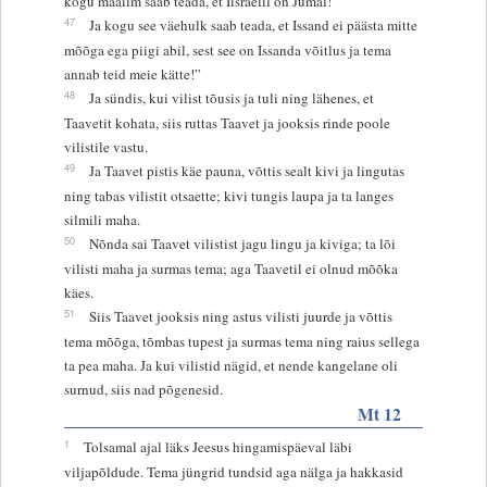
kogu maailm saab teada, et Iisraelil on Jumal!
47
Ja kogu see väehulk saab teada, et Issand ei päästa mitte
mõõga ega piigi abil, sest see on Issanda võitlus ja tema
annab teid meie kätte!”
48
Ja sündis, kui vilist tõusis ja tuli ning lähenes, et
Taavetit kohata, siis ruttas Taavet ja jooksis rinde poole
vilistile vastu.
49
Ja Taavet pistis käe pauna, võttis sealt kivi ja lingutas
ning tabas vilistit otsaette; kivi tungis laupa ja ta langes
silmili maha.
50
Nõnda sai Taavet vilistist jagu lingu ja kiviga; ta lõi
vilisti maha ja surmas tema; aga Taavetil ei olnud mõõka
käes.
51
Siis Taavet jooksis ning astus vilisti juurde ja võttis
tema mõõga, tõmbas tupest ja surmas tema ning raius sellega
ta pea maha. Ja kui vilistid nägid, et nende kangelane oli
surnud, siis nad põgenesid.
Mt 12
1
Tolsamal ajal läks Jeesus hingamispäeval läbi
viljapõldude. Tema jüngrid tundsid aga nälga ja hakkasid