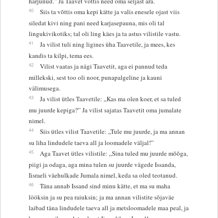
harjunud.” Ja Taavet võttis need oma seljast ära.
40
Siis ta võttis oma kepi kätte ja valis enesele ojast viis
siledat kivi ning pani need karjasepauna, mis oli tal
lingukivikotiks; tal oli ling käes ja ta astus vilistile vastu.
41
Ja vilist tuli ning ligines üha Taavetile, ja mees, kes
kandis ta kilpi, tema ees.
42
Vilist vaatas ja nägi Taavetit, aga ei pannud teda
millekski, sest too oli noor, punapalgeline ja kauni
välimusega.
43
Ja vilist ütles Taavetile: „Kas ma olen koer, et sa tuled
mu juurde kepiga?” Ja vilist sajatas Taavetit oma jumalate
nimel.
44
Siis ütles vilist Taavetile: „Tule mu juurde, ja ma annan
su liha lindudele taeva all ja loomadele väljal!”
45
Aga Taavet ütles vilistile: „Sina tuled mu juurde mõõga,
piigi ja odaga, aga mina tulen su juurde vägede Issanda,
Iisraeli väehulkade Jumala nimel, keda sa oled teotanud.
46
Täna annab Issand sind minu kätte, et ma su maha
lööksin ja su pea raiuksin; ja ma annan vilistite sõjaväe
laibad täna lindudele taeva all ja metsloomadele maa peal, ja