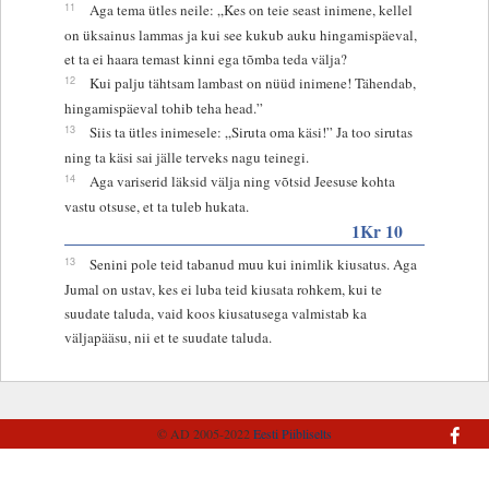
11
Aga tema ütles neile: „Kes on teie seast inimene, kellel
on üksainus lammas ja kui see kukub auku hingamispäeval,
et ta ei haara temast kinni ega tõmba teda välja?
12
Kui palju tähtsam lambast on nüüd inimene! Tähendab,
hingamispäeval tohib teha head.”
13
Siis ta ütles inimesele: „Siruta oma käsi!” Ja too sirutas
ning ta käsi sai jälle terveks nagu teinegi.
14
Aga variserid läksid välja ning võtsid Jeesuse kohta
vastu otsuse, et ta tuleb hukata.
1Kr 10
13
Senini pole teid tabanud muu kui inimlik kiusatus. Aga
Jumal on ustav, kes ei luba teid kiusata rohkem, kui te
suudate taluda, vaid koos kiusatusega valmistab ka
väljapääsu, nii et te suudate taluda.
© AD 2005-2022
Eesti Piibliselts