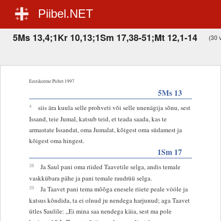
Piibel.NET
5Ms 13,4;1Kr 10,13;1Sm 17,38-51;Mt 12,1-14
(30 v
Eestikeelne Piibel 1997
5Ms 13
4
siis ära kuula selle prohveti või selle unenägija sõnu, sest
Issand, teie Jumal, katsub teid, et teada saada, kas te
armastate Issandat, oma Jumalat, kõigest oma südamest ja
kõigest oma hingest.
1Sm 17
38
Ja Saul pani oma riided Taavetile selga, andis temale
vaskkübara pähe ja pani temale raudrüü selga.
39
Ja Taavet pani tema mõõga enesele riiete peale vööle ja
katsus kõndida, ta ei olnud ju nendega harjunud; aga Taavet
ütles Saulile: „Ei mina saa nendega käia, sest ma pole