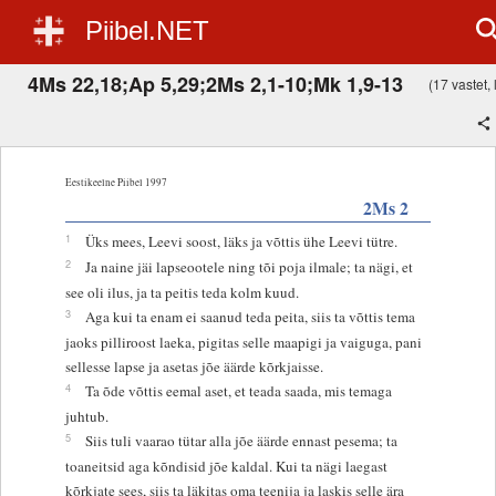
Piibel.NET
4Ms 22,18;Ap 5,29;2Ms 2,1-10;Mk 1,9-13
(17 vastet, 
Eestikeelne Piibel 1997
2Ms 2
1
Üks mees, Leevi soost, läks ja võttis ühe Leevi tütre.
2
Ja naine jäi lapseootele ning tõi poja ilmale; ta nägi, et
see oli ilus, ja ta peitis teda kolm kuud.
3
Aga kui ta enam ei saanud teda peita, siis ta võttis tema
jaoks pilliroost laeka, pigitas selle maapigi ja vaiguga, pani
sellesse lapse ja asetas jõe äärde kõrkjaisse.
4
Ta õde võttis eemal aset, et teada saada, mis temaga
juhtub.
5
Siis tuli vaarao tütar alla jõe äärde ennast pesema; ta
toaneitsid aga kõndisid jõe kaldal. Kui ta nägi laegast
kõrkjate sees, siis ta läkitas oma teenija ja laskis selle ära