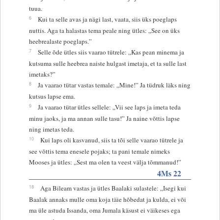
tuua.
6
Kui ta selle avas ja nägi last, vaata, siis üks poeglaps
nuttis. Aga ta halastas tema peale ning ütles: „See on üks
heebrealaste poeglaps.”
7
Selle õde ütles siis vaarao tütrele: „Kas pean minema ja
kutsuma sulle heebrea naiste hulgast imetaja, et ta sulle last
imetaks?”
8
Ja vaarao tütar vastas temale: „Mine!” Ja tüdruk läks ning
kutsus lapse ema.
9
Ja vaarao tütar ütles sellele: „Vii see laps ja imeta teda
minu jaoks, ja ma annan sulle tasu!” Ja naine võttis lapse
ning imetas teda.
10
Kui laps oli kasvanud, siis ta tõi selle vaarao tütrele ja
see võttis tema enesele pojaks; ta pani temale nimeks
Mooses ja ütles: „Sest ma olen ta veest välja tõmmanud!”
4Ms 22
18
Aga Bileam vastas ja ütles Baalaki sulastele: „Isegi kui
Baalak annaks mulle oma koja täie hõbedat ja kulda, ei või
ma üle astuda Issanda, oma Jumala käsust ei väikeses ega