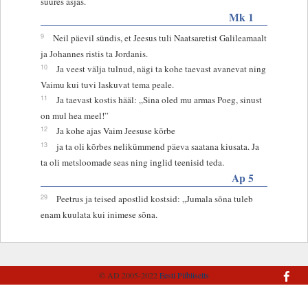
suures asjas.
Mk 1
9
Neil päevil sündis, et Jeesus tuli Naatsaretist Galileamaalt
ja Johannes ristis ta Jordanis.
10
Ja veest välja tulnud, nägi ta kohe taevast avanevat ning
Vaimu kui tuvi laskuvat tema peale.
11
Ja taevast kostis hääl: „Sina oled mu armas Poeg, sinust
on mul hea meel!”
12
Ja kohe ajas Vaim Jeesuse kõrbe
13
ja ta oli kõrbes nelikümmend päeva saatana kiusata. Ja
ta oli metsloomade seas ning inglid teenisid teda.
Ap 5
29
Peetrus ja teised apostlid kostsid: „Jumala sõna tuleb
enam kuulata kui inimese sõna.
© AD 2005-2022
Eesti Piibliselts