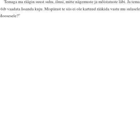
8
Temaga ma räägin suust suhu, ilmsi, mitte nägemuste ja mõistatuste läbi. Ja tema
võib vaadata Issanda kuju. Mispärast te siis ei ole kartnud rääkida vastu mu sulasel
Moosesele?”