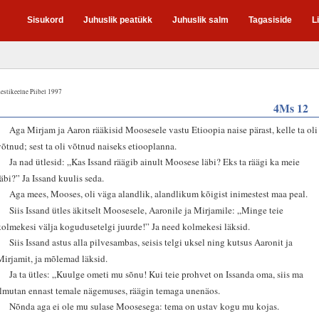
Sisukord
Juhuslik peatükk
Juhuslik salm
Tagasiside
L
estikeelne Piibel 1997
4Ms 12
1
Aga Mirjam ja Aaron rääkisid Moosesele vastu Etioopia naise pärast, kelle ta oli
võtnud; sest ta oli võtnud naiseks etiooplanna.
2
Ja nad ütlesid: „Kas Issand räägib ainult Moosese läbi? Eks ta räägi ka meie
läbi?” Ja Issand kuulis seda.
3
Aga mees, Mooses, oli väga alandlik, alandlikum kõigist inimestest maa peal.
4
Siis Issand ütles äkitselt Moosesele, Aaronile ja Mirjamile: „Minge teie
kolmekesi välja kogudusetelgi juurde!” Ja need kolmekesi läksid.
5
Siis Issand astus alla pilvesambas, seisis telgi uksel ning kutsus Aaronit ja
Mirjamit, ja mõlemad läksid.
6
Ja ta ütles: „Kuulge ometi mu sõnu! Kui teie prohvet on Issanda oma, siis ma
ilmutan ennast temale nägemuses, räägin temaga unenäos.
7
Nõnda aga ei ole mu sulase Moosesega: tema on ustav kogu mu kojas.