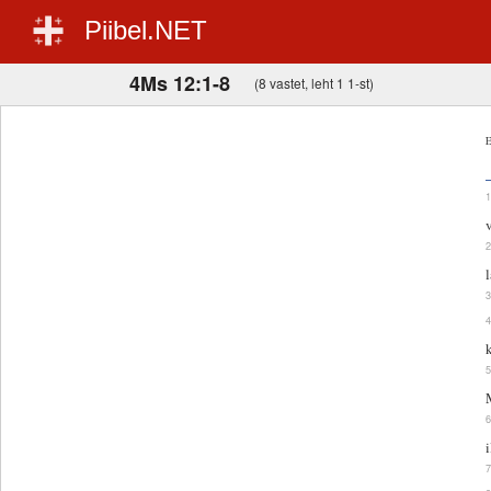
Piibel.NET
4Ms 12:1-8
(8 vastet, leht 1 1-st)
E