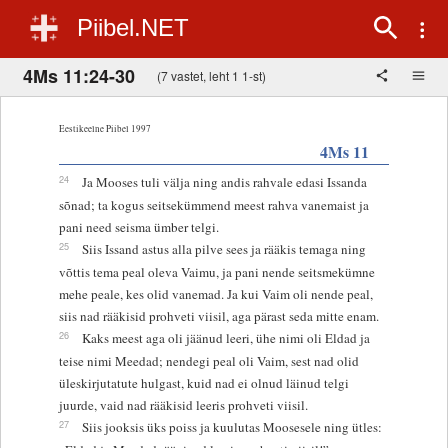
Piibel.NET
4Ms 11:24-30
(7 vastet, leht 1 1-st)
Eestikeelne Piibel 1997
4Ms 11
24
Ja Mooses tuli välja ning andis rahvale edasi Issanda
sõnad; ta kogus seitsekümmend meest rahva vanemaist ja
pani need seisma ümber telgi.
25
Siis Issand astus alla pilve sees ja rääkis temaga ning
võttis tema peal oleva Vaimu, ja pani nende seitsmekümne
mehe peale, kes olid vanemad. Ja kui Vaim oli nende peal,
siis nad rääkisid prohveti viisil, aga pärast seda mitte enam.
26
Kaks meest aga oli jäänud leeri, ühe nimi oli Eldad ja
teise nimi Meedad; nendegi peal oli Vaim, sest nad olid
üleskirjutatute hulgast, kuid nad ei olnud läinud telgi
juurde, vaid nad rääkisid leeris prohveti viisil.
27
Siis jooksis üks poiss ja kuulutas Moosesele ning ütles: