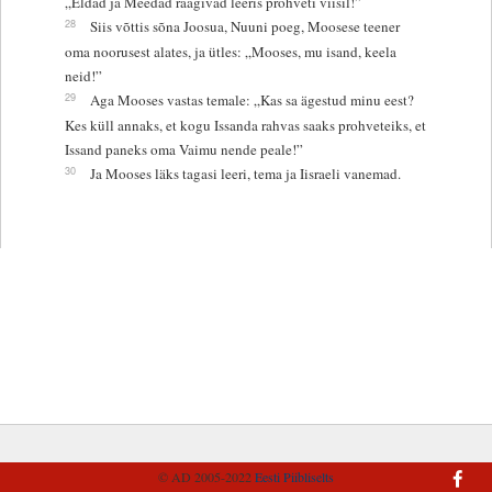
„Eldad ja Meedad räägivad leeris prohveti viisil!”
28
Siis võttis sõna Joosua, Nuuni poeg, Moosese teener
oma noorusest alates, ja ütles: „Mooses, mu isand, keela
neid!”
29
Aga Mooses vastas temale: „Kas sa ägestud minu eest?
Kes küll annaks, et kogu Issanda rahvas saaks prohveteiks, et
Issand paneks oma Vaimu nende peale!”
30
Ja Mooses läks tagasi leeri, tema ja Iisraeli vanemad.
© AD 2005-2022
Eesti Piibliselts