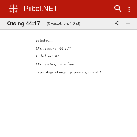
Piibel.NET
Otsing 44:17
(0 vastet, leht 1 0-st)
ei leitud....
Otsingusõne "44:17"
Piibel: est_97
Otsingu tüüp: Tavaline
Täpsustage otsingut ja proovige uuesti!