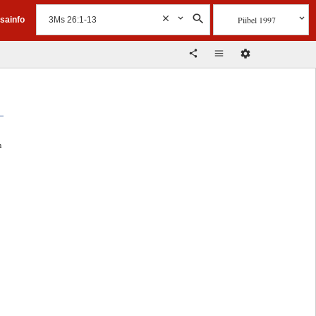
Piibel 1997
isainfo
e
n