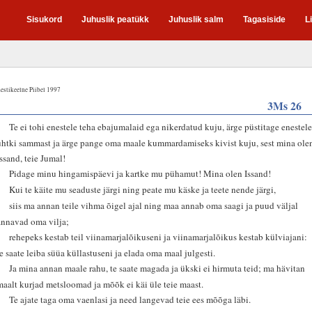
Sisukord
Juhuslik peatükk
Juhuslik salm
Tagasiside
L
estikeelne Piibel 1997
3Ms 26
1
Te ei tohi enestele teha ebajumalaid ega nikerdatud kuju, ärge püstitage enestel
ühtki sammast ja ärge pange oma maale kummardamiseks kivist kuju, sest mina ole
Issand, teie Jumal!
2
Pidage minu hingamispäevi ja kartke mu pühamut! Mina olen Issand!
3
Kui te käite mu seaduste järgi ning peate mu käske ja teete nende järgi,
4
siis ma annan teile vihma õigel ajal ning maa annab oma saagi ja puud väljal
annavad oma vilja;
5
rehepeks kestab teil viinamarjalõikuseni ja viinamarjalõikus kestab külviajani:
te saate leiba süüa küllastuseni ja elada oma maal julgesti.
6
Ja mina annan maale rahu, te saate magada ja ükski ei hirmuta teid; ma hävitan
maalt kurjad metsloomad ja mõõk ei käi üle teie maast.
7
Te ajate taga oma vaenlasi ja need langevad teie ees mõõga läbi.