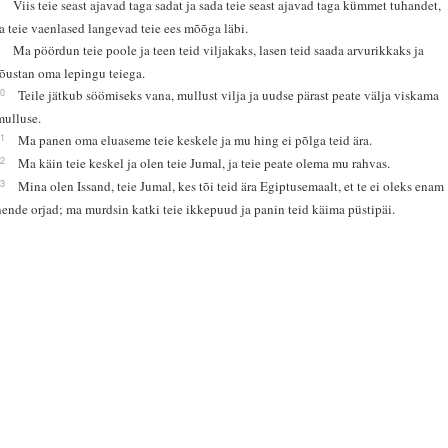
8
Viis teie seast ajavad taga sadat ja sada teie seast ajavad taga kümmet tuhandet,
ja teie vaenlased langevad teie ees mõõga läbi.
9
Ma pöördun teie poole ja teen teid viljakaks, lasen teid saada arvurikkaks ja
jõustan oma lepingu teiega.
10
Teile jätkub söömiseks vana, mullust vilja ja uudse pärast peate välja viskama
mulluse.
11
Ma panen oma eluaseme teie keskele ja mu hing ei põlga teid ära.
12
Ma käin teie keskel ja olen teie Jumal, ja teie peate olema mu rahvas.
13
Mina olen Issand, teie Jumal, kes tõi teid ära Egiptusemaalt, et te ei oleks enam
nende orjad; ma murdsin katki teie ikkepuud ja panin teid käima püstipäi.