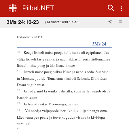
Piibel.NET
3Ms 24:10-23
(14 vastet, leht 1 1-st)
Eestikeelne Piibel 1997
3Ms 24
10
Keegi Iisraeli naise poeg, kelle isaks oli egiptlane, läks
välja Iisraeli laste sekka; ja nad hakkasid leeris riidlema, see
Iisraeli naise poeg ja üks Iisraeli mees.
11
Iisraeli naise poeg pilkas Nime ja needis seda. Siis viidi
ta Moosese juurde. Tema ema nimi oli Selomit, Dibri tütar
Daani suguharust.
12
Ja nad panid ta seniks vahi alla, kuni neile langeb otsus
Issanda suust.
13
Ja Issand rääkis Moosesega, öeldes:
14
„Vii needja väljapoole leeri; kõik kuuljad pangu oma
käed tema pea peale ja terve kogudus visaku ta kividega
surnuks!
15