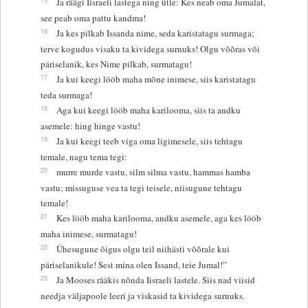
Ja räägi Iisraeli lastega ning ütle: Kes neab oma Jumalat,
see peab oma pattu kandma!
16
Ja kes pilkab Issanda nime, seda karistatagu surmaga;
terve kogudus visaku ta kividega surnuks! Olgu võõras või
päriselanik, kes Nime pilkab, surmatagu!
17
Ja kui keegi lööb maha mõne inimese, siis karistatagu
teda surmaga!
18
Aga kui keegi lööb maha karilooma, siis ta andku
asemele: hing hinge vastu!
19
Ja kui keegi teeb viga oma ligimesele, siis tehtagu
temale, nagu tema tegi:
20
murre murde vastu, silm silma vastu, hammas hamba
vastu; missuguse vea ta tegi teisele, niisugune tehtagu
temale!
21
Kes lööb maha karilooma, andku asemele, aga kes lööb
maha inimese, surmatagu!
22
Ühesugune õigus olgu teil niihästi võõrale kui
päriselanikule! Sest mina olen Issand, teie Jumal!”
23
Ja Mooses rääkis nõnda Iisraeli lastele. Siis nad viisid
needja väljapoole leeri ja viskasid ta kividega surnuks.