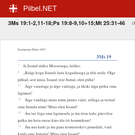
Piibel.NET
3Ms 19:1-2,11-18;Ps 19:8-9,10+15;Mt 25:31-46
(3
Eestikeelne Piibel 1997
3Ms 19
1
Ja Issand rääkis Moosesega, öeldes:
2
„Räägi kogu Iisraeli laste kogudusega ja ütle neile: Olge
pühad, sest mina, Issand, teie Jumal, olen püha!
11
Ärge varastage ja ärge valetage, ja ükski ärgu petku oma
ligimest!
12
Ärge vanduge minu nime juures valet; sellega sa teotad
oma Jumala nime! Mina olen Issand!
13
Ära tee liiga oma ligimesele ja ära riisu teda; päevilise
palka ära hoia enese käes üle öö hommikuni!
14
Ära nea kurti ja ära pane komistuskivi pimedale, vaid
karda oma Jumalat! Mina olen Issand!