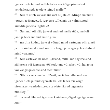
iganes olete teinud kellele tahes mu kõige pisematest
vendadest, seda te olete teinud mulle.”
41
Siis ta ütleb ka vasakul käel olijatele: „Minge ära minu
juurest, te äraneetud, igavesse tulle, mis on valmistatud
kuradile ja tema inglitele!
42
Sest mul oli nälg ja te ei andnud mulle süüa, mul oli
janu ja te ei andnud mulle juua,
43
ma olin kodutu ja te ei võtnud mind vastu, ma olin alasti
ja te ei riietanud mind, ma olin haige ja vangis ja te ei tulnud
mind vaatama.”
44
Siis vastavad ka need: „Issand, millal me nägime sind
näljasena või janusena või kodutuna või alasti või haigena
või vangis ja ei ole sind teeninud?”
45
Siis ta vastab neile: „Tõesti, ma ütlen teile, mida te
iganes olete jätnud tegemata kellele tahes mu kõige
pisematest vendadest, seda te olete jätnud tegemata
minulegi.”
46
Ja need lähevad igavesse karistusse, õiged aga igavesse
ellu.”