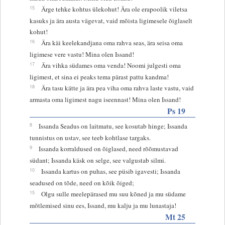
15
Ärge tehke kohtus ülekohut! Ära ole erapoolik viletsa
kasuks ja ära austa vägevat, vaid mõista ligimesele õiglaselt
kohut!
16
Ära käi keelekandjana oma rahva seas, ära seisa oma
ligimese vere vastu! Mina olen Issand!
17
Ära vihka südames oma venda! Noomi julgesti oma
ligimest, et sina ei peaks tema pärast pattu kandma!
18
Ära tasu kätte ja ära pea viha oma rahva laste vastu, vaid
armasta oma ligimest nagu iseennast! Mina olen Issand!
Ps 19
8
Issanda Seadus on laitmatu, see kosutab hinge; Issanda
tunnistus on ustav, see teeb kohtlase targaks.
9
Issanda korraldused on õiglased, need rõõmustavad
südant; Issanda käsk on selge, see valgustab silmi.
10
Issanda kartus on puhas, see püsib igavesti; Issanda
seadused on tõde, need on kõik õiged;
15
Olgu sulle meelepärased mu suu kõned ja mu südame
mõtlemised sinu ees, Issand, mu kalju ja mu lunastaja!
Mt 25