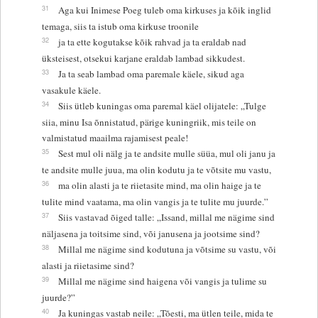
31
Aga kui Inimese Poeg tuleb oma kirkuses ja kõik inglid
temaga, siis ta istub oma kirkuse troonile
32
ja ta ette kogutakse kõik rahvad ja ta eraldab nad
üksteisest, otsekui karjane eraldab lambad sikkudest.
33
Ja ta seab lambad oma paremale käele, sikud aga
vasakule käele.
34
Siis ütleb kuningas oma paremal käel olijatele: „Tulge
siia, minu Isa õnnistatud, pärige kuningriik, mis teile on
valmistatud maailma rajamisest peale!
35
Sest mul oli nälg ja te andsite mulle süüa, mul oli janu ja
te andsite mulle juua, ma olin kodutu ja te võtsite mu vastu,
36
ma olin alasti ja te riietasite mind, ma olin haige ja te
tulite mind vaatama, ma olin vangis ja te tulite mu juurde.”
37
Siis vastavad õiged talle: „Issand, millal me nägime sind
näljasena ja toitsime sind, või janusena ja jootsime sind?
38
Millal me nägime sind kodutuna ja võtsime su vastu, või
alasti ja riietasime sind?
39
Millal me nägime sind haigena või vangis ja tulime su
juurde?”
40
Ja kuningas vastab neile: „Tõesti, ma ütlen teile, mida te