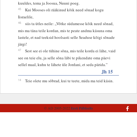
kuuldes, tema ja Joosua, Nuuni poeg.
45
Kui Mooses oli rääkinud kõik need sõnad kogu
Iisraelile,
46
siis ta ütles neile: „Võtke südamesse kõik need sõnad,
mis ma täna teile kordan, mis te peate andma käsuna oma
lastele, et nad teeksid hoolsasti selle Seaduse kõigi sõnade
järgi!
47
Sest see ei ole tühine sõna, mis teile korda ei lähe, vaid
see on teie elu, ja selle sõna läbi te pikendate oma päevi
sellel maal, kuhu te lähete üle Jordani, et seda pärida.”
Jh 15
14
Teie olete mu sõbrad, kui te teete, mida ma teid käsin.
© AD 2005-2022
Eesti Piibliselts