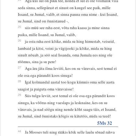
Aga kui sul on pikk tee, nõnda et sul ei ole võimalik viia
seda sinna, sellepärast et sinust on kaugel see paik, mille
Issand, su Jumal, valib, et sinna panna oma nime - kui Issand,
su Jumal, sind on õnnistanud -,
25
siis müü see raha eest, võta raha kaasa ja mine sinna
paika, mille Issand, su Jumal, valib,
26
ja osta raha eest kõike, mida su hing himustab, veiseid,
lambaid ja kitsi, veini ja vägijooki ja kõike, mida su hing
sinult nõuab, ja söö seal Issanda, oma Jumala ees ning ole
rõõmus, sina ja su pere!
27
Aga ära jäta ilma leviiti, kes on su väravais, sest temal ei
ole osa ega pärandit koos sinuga!
28
Igal kolmandal aastal too kogu kümnis oma selle aasta
saagist ja paiguta oma väravaisse!
29
Siis tulgu leviit, sest temal ei ole osa ega pärandit koos
sinuga, ka võõras ning vaeslaps ja lesknaine, kes on su
väravais, ja nad söögu ning nende kõht saagu täis, et Issand,
su Jumal, sind õnnistaks kõigis su kätetöis, mida sa teed!
5Ms 32
44
Ja Mooses tuli ning rääkis kõik selle laulu sõnad rahva