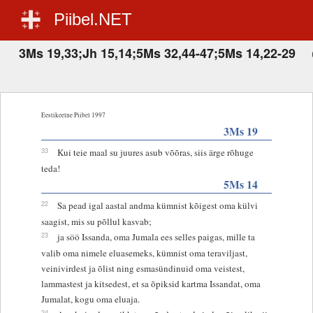
Piibel.NET
3Ms 19,33;Jh 15,14;5Ms 32,44-47;5Ms 14,22-29
Eestikeelne Piibel 1997
3Ms 19
33
Kui teie maal su juures asub võõras, siis ärge rõhuge
teda!
5Ms 14
22
Sa pead igal aastal andma kümnist kõigest oma külvi
saagist, mis su põllul kasvab;
23
ja söö Issanda, oma Jumala ees selles paigas, mille ta
valib oma nimele eluasemeks, kümnist oma teraviljast,
veinivirdest ja õlist ning esmasündinuid oma veistest,
lammastest ja kitsedest, et sa õpiksid kartma Issandat, oma
Jumalat, kogu oma eluaja.
24