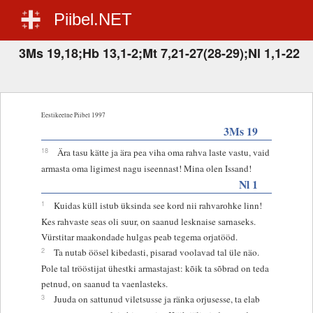
Piibel.NET
3Ms 19,18;Hb 13,1-2;Mt 7,21-27(28-29);Nl 1,1-22
Eestikeelne Piibel 1997
3Ms 19
18
Ära tasu kätte ja ära pea viha oma rahva laste vastu, vaid
armasta oma ligimest nagu iseennast! Mina olen Issand!
Nl 1
1
Kuidas küll istub üksinda see kord nii rahvarohke linn!
Kes rahvaste seas oli suur, on saanud lesknaise sarnaseks.
Vürstitar maakondade hulgas peab tegema orjatööd.
2
Ta nutab öösel kibedasti, pisarad voolavad tal üle näo.
Pole tal trööstijat ühestki armastajast: kõik ta sõbrad on teda
petnud, on saanud ta vaenlasteks.
3
Juuda on sattunud viletsusse ja ränka orjusesse, ta elab