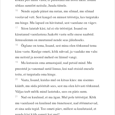
sõtkus surutõrt neitsile, Juuda tütrele.
16
Nende asjade pärast ma nutan, mu silmad, mu silmad
voolavad vett. Sest kaugel on minust trööstija, kes turgutaks
mu hinge. Mu lapsed on hävitatud, sest vaenlane on vägev.
17
Siion laiutab käsi, tal ei ole trööstijat. Issand on
käsutanud vaenlastena Jaakobi vastu selle enese naabrid.
Jeruusalemm on muutunud nende seas jäleduseks.
18
Õiglane on tema, Issand, sest mina olen tõrkunud tema
käsu vastu. Kuulge ometi, kõik rahvad, ja vaadake mu valu:
mu neitsid ja noored mehed on läinud vangi.
19
Ma kutsusin oma armastajaid, nad petsid mind. Mu
preestrid ja vanemad surid linnas, kui nad otsisid enesele
toitu, et turgutada oma hinge.
20
Vaata, Issand, kuidas mul on kitsas käes: mu sisemus
käärib, mu süda pööritab sees, sest ma olen kõvasti tõrkunud.
Väljas teeb mõõk mind lastetuks, sees on päris surm.
21
Nad on kuulnud, et ma ägan. Mul pole trööstijat. Kõik
mu vaenlased on kuulnud mu õnnetusest, nad rõõmutsevad,
et sina seda tegid. Too ometi päev, millest sa kuulutasid, et
nende käsi käib samuti kui mul!