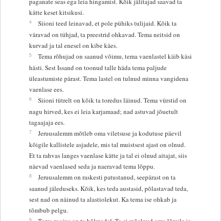
paganate seas ega leia hingamist. Kõik jälitajad saavad ta
kätte keset kitsikusi.
4
Siioni teed leinavad, et pole pühiks tulijaid. Kõik ta
väravad on tühjad, ta preestrid ohkavad. Tema neitsid on
kurvad ja tal enesel on kibe käes.
5
Tema rõhujad on saanud võimu, tema vaenlastel käib käsi
hästi. Sest Issand on toonud talle häda tema paljude
üleastumiste pärast. Tema lastel on tulnud minna vangidena
vaenlase ees.
6
Siioni tütrelt on kõik ta toredus läinud. Tema vürstid on
nagu hirved, kes ei leia karjamaad; nad astuvad jõuetult
tagaajaja ees.
7
Jeruusalemm mõtleb oma viletsuse ja kodutuse päevil
kõigile kallistele asjadele, mis tal muistsest ajast on olnud.
Et ta rahvas langes vaenlase kätte ja tal ei olnud aitajat, siis
näevad vaenlased seda ja naeravad tema lõppu.
8
Jeruusalemm on raskesti patustanud, seepärast on ta
saanud jäleduseks. Kõik, kes teda austasid, põlastavad teda,
sest nad on näinud ta alastiolekut. Ka tema ise ohkab ja
tõmbub pelgu.
9
Tema roojus on ta hõlmadel. Ta ei mõelnud oma lõpule ja