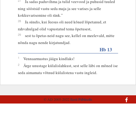
27
Ja sadas paduvihma ja tulid veevood ja puhusid tuuled
ning sööstsid vastu seda maja ja see varises ja selle
kokkuvarisemine oli ränk.”
28
Ja sündis, kui Jeesus oli need kõned lõpetanud, et
rahvahulgad olid vapustatud tema õpetusest,
29
sest ta õpetas neid nagu see, kellel on meelevald, mitte
nõnda nagu nende kirjatundjad.
Hb 13
1
Vennaarmastus jäägu kindlaks!
2
Ärge unustage külalislahkust, sest selle läbi on mõned ise
seda aimamata võtnud külalistena vastu ingleid.
© AD 2005-2022
Eesti Piibliselts