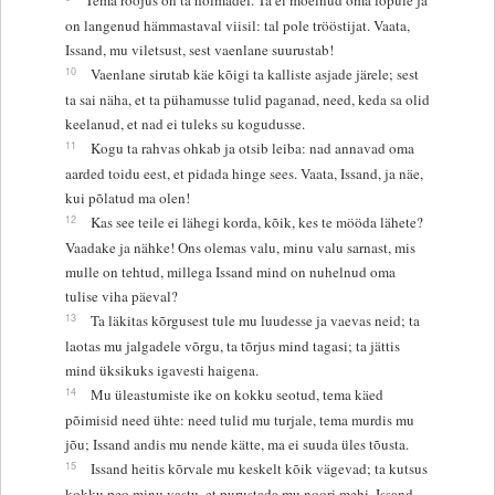
on langenud hämmastaval viisil: tal pole trööstijat. Vaata,
Issand, mu viletsust, sest vaenlane suurustab!
10
Vaenlane sirutab käe kõigi ta kalliste asjade järele; sest
ta sai näha, et ta pühamusse tulid paganad, need, keda sa olid
keelanud, et nad ei tuleks su kogudusse.
11
Kogu ta rahvas ohkab ja otsib leiba: nad annavad oma
aarded toidu eest, et pidada hinge sees. Vaata, Issand, ja näe,
kui põlatud ma olen!
12
Kas see teile ei lähegi korda, kõik, kes te mööda lähete?
Vaadake ja nähke! Ons olemas valu, minu valu sarnast, mis
mulle on tehtud, millega Issand mind on nuhelnud oma
tulise viha päeval?
13
Ta läkitas kõrgusest tule mu luudesse ja vaevas neid; ta
laotas mu jalgadele võrgu, ta tõrjus mind tagasi; ta jättis
mind üksikuks igavesti haigena.
14
Mu üleastumiste ike on kokku seotud, tema käed
põimisid need ühte: need tulid mu turjale, tema murdis mu
jõu; Issand andis mu nende kätte, ma ei suuda üles tõusta.
15
Issand heitis kõrvale mu keskelt kõik vägevad; ta kutsus
kokku peo minu vastu, et purustada mu noori mehi. Issand