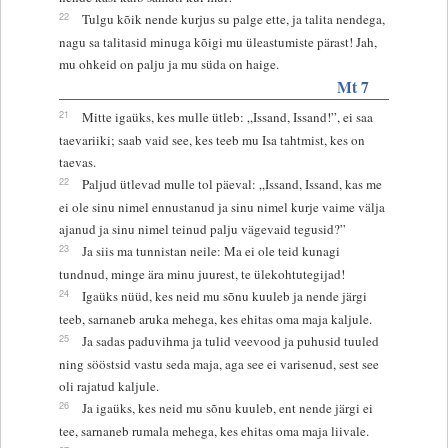
22
Tulgu kõik nende kurjus su palge ette, ja talita nendega,
nagu sa talitasid minuga kõigi mu üleastumiste pärast! Jah,
mu ohkeid on palju ja mu süda on haige.
Mt 7
21
Mitte igaüks, kes mulle ütleb: „Issand, Issand!”, ei saa
taevariiki; saab vaid see, kes teeb mu Isa tahtmist, kes on
taevas.
22
Paljud ütlevad mulle tol päeval: „Issand, Issand, kas me
ei ole sinu nimel ennustanud ja sinu nimel kurje vaime välja
ajanud ja sinu nimel teinud palju vägevaid tegusid?”
23
Ja siis ma tunnistan neile: Ma ei ole teid kunagi
tundnud, minge ära minu juurest, te ülekohtutegijad!
24
Igaüks nüüd, kes neid mu sõnu kuuleb ja nende järgi
teeb, sarnaneb aruka mehega, kes ehitas oma maja kaljule.
25
Ja sadas paduvihma ja tulid veevood ja puhusid tuuled
ning sööstsid vastu seda maja, aga see ei varisenud, sest see
oli rajatud kaljule.
26
Ja igaüks, kes neid mu sõnu kuuleb, ent nende järgi ei
tee, sarnaneb rumala mehega, kes ehitas oma maja liivale.