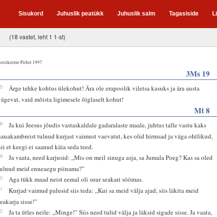
Sisukord
Juhuslik peatükk
Juhuslik salm
Tagasiside
L
(18 vastet, leht 1 1-st)
estikeelne Piibel 1997
3Ms 19
15
Ärge tehke kohtus ülekohut! Ära ole erapoolik viletsa kasuks ja ära austa
vägevat, vaid mõista ligimesele õiglaselt kohut!
Mt 8
28
Ja kui Jeesus jõudis vastaskaldale gadaralaste maale, juhtus talle vastu kaks
hauakambreist tulnud kurjast vaimust vaevatut, kes olid hirmsad ja väga ohtlikud,
nii et keegi ei saanud käia seda teed.
29
Ja vaata, need karjusid: „Mis on meil sinuga asja, sa Jumala Poeg? Kas sa oled
tulnud meid enneaegu piinama?”
30
Aga tükk maad neist eemal oli suur seakari söömas.
31
Kurjad vaimud palusid siis teda: „Kui sa meid välja ajad, siis läkita meid
seakarja sisse!”
32
Ja ta ütles neile: „Minge!” Siis need tulid välja ja läksid sigade sisse. Ja vaata,