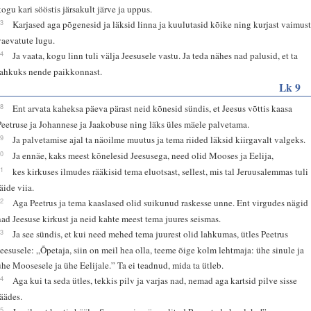
kogu kari sööstis järsakult järve ja uppus.
33
Karjased aga põgenesid ja läksid linna ja kuulutasid kõike ning kurjast vaimus
vaevatute lugu.
34
Ja vaata, kogu linn tuli välja Jeesusele vastu. Ja teda nähes nad palusid, et ta
lahkuks nende paikkonnast.
Lk 9
28
Ent arvata kaheksa päeva pärast neid kõnesid sündis, et Jeesus võttis kaasa
Peetruse ja Johannese ja Jaakobuse ning läks üles mäele palvetama.
29
Ja palvetamise ajal ta näoilme muutus ja tema riided läksid kiirgavalt valgeks.
30
Ja ennäe, kaks meest kõnelesid Jeesusega, need olid Mooses ja Eelija,
31
kes kirkuses ilmudes rääkisid tema eluotsast, sellest, mis tal Jeruusalemmas tuli
äide viia.
32
Aga Peetrus ja tema kaaslased olid suikunud raskesse unne. Ent virgudes nägid
nad Jeesuse kirkust ja neid kahte meest tema juures seismas.
33
Ja see sündis, et kui need mehed tema juurest olid lahkumas, ütles Peetrus
Jeesusele: „Õpetaja, siin on meil hea olla, teeme õige kolm lehtmaja: ühe sinule ja
ühe Moosesele ja ühe Eelijale.” Ta ei teadnud, mida ta ütleb.
34
Aga kui ta seda ütles, tekkis pilv ja varjas nad, nemad aga kartsid pilve sisse
jäädes.
35