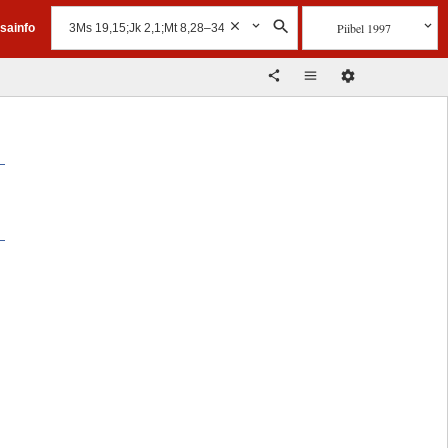
Piibel 1997
isainfo