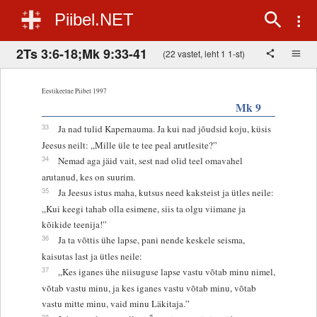
Piibel.NET
2Ts 3:6-18;Mk 9:33-41
(22 vastet, leht 1 1-st)
Eestikeelne Piibel 1997
Mk 9
33
Ja nad tulid Kapernauma. Ja kui nad jõudsid koju, küsis
Jeesus neilt: „Mille üle te tee peal arutlesite?”
34
Nemad aga jäid vait, sest nad olid teel omavahel
arutanud, kes on suurim.
35
Ja Jeesus istus maha, kutsus need kaksteist ja ütles neile:
„Kui keegi tahab olla esimene, siis ta olgu viimane ja
kõikide teenija!”
36
Ja ta võttis ühe lapse, pani nende keskele seisma,
kaisutas last ja ütles neile:
37
„Kes iganes ühe niisuguse lapse vastu võtab minu nimel,
võtab vastu minu, ja kes iganes vastu võtab minu, võtab
vastu mitte minu, vaid minu Läkitaja.”
38