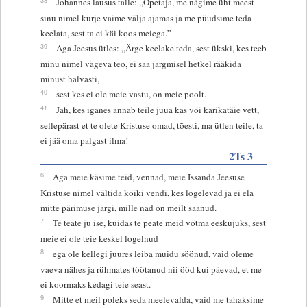
Johannes lausus talle: „Õpetaja, me nägime üht meest
sinu nimel kurje vaime välja ajamas ja me püüdsime teda
keelata, sest ta ei käi koos meiega.”
39
Aga Jeesus ütles: „Ärge keelake teda, sest ükski, kes teeb
minu nimel vägeva teo, ei saa järgmisel hetkel rääkida
minust halvasti,
40
sest kes ei ole meie vastu, on meie poolt.
41
Jah, kes iganes annab teile juua kas või karikatäie vett,
sellepärast et te olete Kristuse omad, tõesti, ma ütlen teile, ta
ei jää oma palgast ilma!
2Ts 3
6
Aga meie käsime teid, vennad, meie Issanda Jeesuse
Kristuse nimel vältida kõiki vendi, kes logelevad ja ei ela
mitte pärimuse järgi, mille nad on meilt saanud.
7
Te teate ju ise, kuidas te peate meid võtma eeskujuks, sest
meie ei ole teie keskel logelnud
8
ega ole kellegi juures leiba muidu söönud, vaid oleme
vaeva nähes ja rühmates töötanud nii ööd kui päevad, et me
ei koormaks kedagi teie seast.
9
Mitte et meil poleks seda meelevalda, vaid me tahaksime