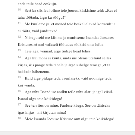
anda teile head eeskuju.
10
Sest ka siis, kui olime teie juures, käskisime teid: „Kes ei
taha töötada, ärgu ka söögu!”
11
Me kuuleme ju, et mõned teie keskel elavad korratult ja
ei tööta, vaid janditavad.
12
Niisuguseid me käsime ja manitseme Issandas Jeesuses
Kristuses, et nad vaikselt töötades sööksid oma leiba.
13
Teie aga, vennad, ärge tüdige head tehes!
14
Aga kui mõni ei kuula, mida me oleme ütelnud selles
kirjas, siis pange teda tähele ja ärge suhelge temaga, et ta
hakkaks häbenema.
15
Kuid ärge pidage teda vaenlaseks, vaid noomige teda
kui venda.
16
Aga rahu Issand ise andku teile rahu alati ja igal viisil.
Issand olgu teie kõikidega!
17
See tervitus on minu, Pauluse käega. See on tähiseks
igas kirjas - nii kirjutan mina!
18
Meie Issanda Jeesuse Kristuse arm olgu teie kõikidega!